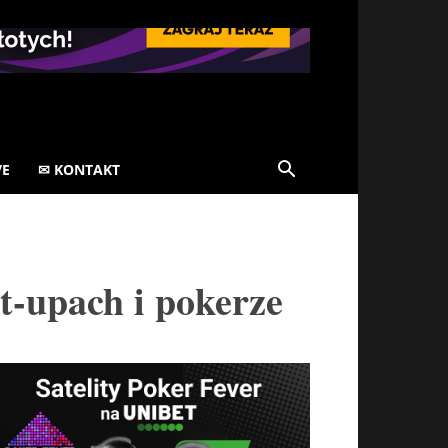
VE
✉ KONTAKT
t-upach i pokerze