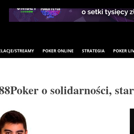
ELACJE/STREAMY
POKER ONLINE
STRATEGIA
POKER LI
8Poker o solidarności, star