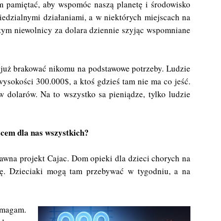
ym pamiętać, aby wspomóc naszą planetę i środowisko
iedzialnymi działaniami, a w niektórych miejscach na
iczym niewolnicy za dolara dziennie szyjąc wspomniane
 już brakować nikomu na podstawowe potrzeby. Ludzie
ysokości 300.000$, a ktoś gdzieś tam nie ma co jeść.
w dolarów. Na to wszystko sa pieniądze, tylko ludzie
jscem dla nas wszystkich?
wna projekt Cajac. Dom opieki dla dzieci chorych na
pię. Dzieciaki mogą tam przebywać w tygodniu, a na
omagam.