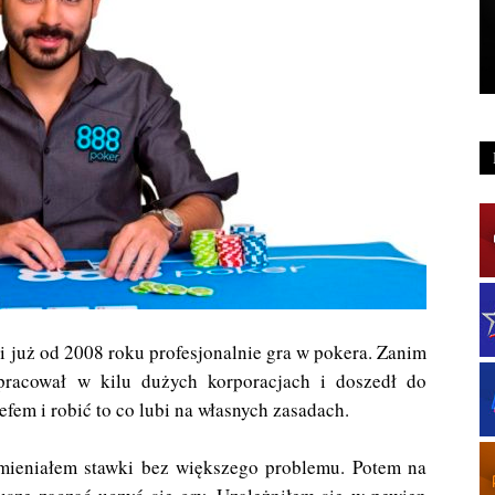
i już od 2008 roku profesjonalnie gra w pokera. Zanim
pracował w kilu dużych korporacjach i doszedł do
fem i robić to co lubi na własnych zasadach.
zmieniałem stawki bez większego problemu. Potem na