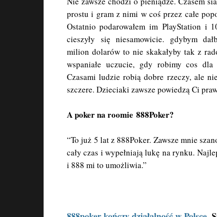
Nie zawsze chodzi o pieniądze. Czasem si
prostu i gram z nimi w coś przez całe pop
Ostatnio podarowałem im PlayStation i 10
cieszyły się niesamowicie. gdybym da
milion dolarów to nie skakałyby tak z rad
wspaniałe uczucie, gdy robimy cos dla 
Czasami ludzie robią dobre rzeczy, ale nie
szczere. Dzieciaki zawsze powiedzą Ci praw
A poker na roomie 888Poker?
“To już 5 lat z 888Poker. Zawsze mnie szano
cały czas i wypełniają lukę na rynku. Najl
i 888 mi to umożliwia.”
888poker kończy działalność w Polsce
. 