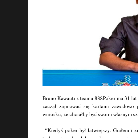
Bruno Kawauti z teamu 888Poker ma 31 lat 
zaczął zajmować się kartami zawodowo 
wniosku, że chciałby być swoim własnym sze
“Kiedyś poker był łatwiejszy. Grałem i 