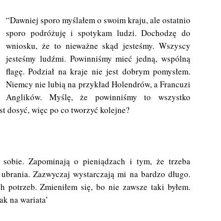
“Dawniej sporo myślałem o swoim kraju, ale ostatnio
sporo podróżuję i spotykam ludzi. Dochodzę do
wniosku, że to nieważne skąd jesteśmy. Wszyscy
jesteśmy ludźmi. Powinniśmy mieć jedną, wspólną
flagę. Podział na kraje nie jest dobrym pomysłem.
Niemcy nie lubią na przykład Holendrów, a Francuzi
Anglików. Myślę, że powinniśmy to wszystko
st dosyć, więc po co tworzyć kolejne?
 sobie. Zapominają o pieniądzach i tym, że trzeba
brania. Zazwyczaj wystarczają mi na bardzo długo.
 potrzeb. Zmieniłem się, bo nie zawsze taki byłem.
ak na wariata’