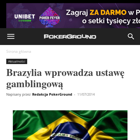
Strona główna
Aktualności
Brazylia wprowadza ustawę
gamblingową
Napisany przez
Redakcja PokerGround
-
11/07/2014