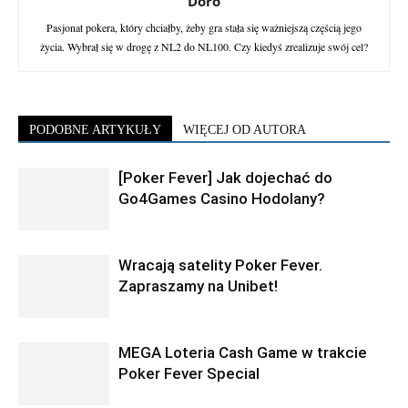
Doro
Pasjonat pokera, który chciałby, żeby gra stała się ważniejszą częścią jego
życia. Wybrał się w drogę z NL2 do NL100. Czy kiedyś zrealizuje swój cel?
PODOBNE ARTYKUŁY
WIĘCEJ OD AUTORA
[Poker Fever] Jak dojechać do
Go4Games Casino Hodolany?
Wracają satelity Poker Fever.
Zapraszamy na Unibet!
MEGA Loteria Cash Game w trakcie
Poker Fever Special