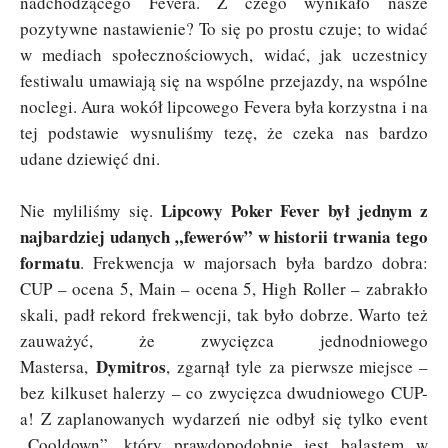
nadchodzącego Fevera. Z czego wynikało nasze
pozytywne nastawienie? To się po prostu czuje; to widać
w mediach społecznościowych, widać, jak uczestnicy
festiwalu umawiają się na wspólne przejazdy, na wspólne
noclegi. Aura wokół lipcowego Fevera była korzystna i na
tej podstawie wysnuliśmy tezę, że czeka nas bardzo
udane dziewięć dni.
Lipcowy Poker Fever był jednym z
Nie myliliśmy się.
najbardziej udanych „fewerów” w historii trwania tego
formatu
. Frekwencja w majorsach była bardzo dobra:
CUP – ocena 5, Main – ocena 5, High Roller – zabrakło
skali, padł rekord frekwencji, tak było dobrze. Warto też
zauważyć, że zwycięzca jednodniowego
Dymitros
Mastersa,
,
zgarnął tyle za pierwsze miejsce –
bez kilkuset halerzy – co zwycięzca dwudniowego CUP-
a! Z zaplanowanych wydarzeń nie odbył się tylko event
„Cooldown”, który prawdopodobnie jest balastem w