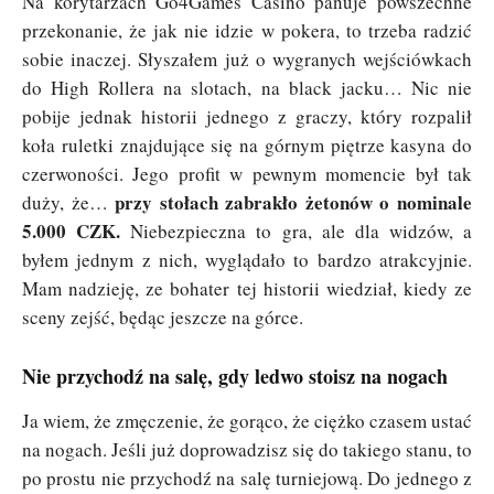
Na korytarzach Go4Games Casino panuje powszechne
przekonanie, że jak nie idzie w pokera, to trzeba radzić
sobie inaczej. Słyszałem już o wygranych wejściówkach
do High Rollera na slotach, na black jacku… Nic nie
pobije jednak historii jednego z graczy, który rozpalił
koła ruletki znajdujące się na górnym piętrze kasyna do
czerwoności. Jego profit w pewnym momencie był tak
przy stołach zabrakło żetonów o nominale
duży, że…
5.000 CZK.
Niebezpieczna to gra, ale dla widzów, a
byłem jednym z nich, wyglądało to bardzo atrakcyjnie.
Mam nadzieję, ze bohater tej historii wiedział, kiedy ze
sceny zejść, będąc jeszcze na górce.
Nie przychodź na salę, gdy ledwo stoisz na nogach
Ja wiem, że zmęczenie, że gorąco, że ciężko czasem ustać
na nogach. Jeśli już doprowadzisz się do takiego stanu, to
po prostu nie przychodź na salę turniejową. Do jednego z