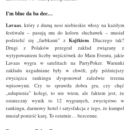
I'm blue da ba dee…
Lavaas
, który z dumą nosi niebieskie włosy na każdym
festiwalu – pasują mu do koloru słuchawek – musiał
Kajtkiem
podzielić się „farbkami” z
. Dlaczego tak?
Drugi z Polaków przegrał zakład związany z
wytypowaniem liczby wejściówek do Main Eventu, jakie
Lavaas wygra w satelitach na PartyPoker. Warunki
zakładu uzgadniane były w chwili, gdy późniejszy
zwycięzca rankingu dysponował zaledwie trzema
wpisowymi. Czy to sprawiła dobra gra, czy chęć
„udupienia” kolegi, to nie wiem, ale faktem jest, że
ostateczny wynik to 12 wygranych, zwycięstwo w
rankingu, darmowy hotel i satysfakcja z tego, że kumpel
musiał ponieść karę. To ostatnie… bezcenne.