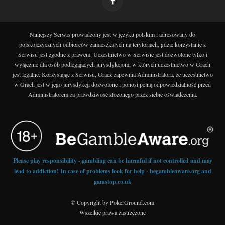
Niniejszy Serwis prowadzony jest w języku polskim i adresowany do
polskojęzycznych odbiorców zamieszkałych na terytoriach, gdzie korzystanie z
Serwisu jest zgodne z prawem. Uczestnictwo w Serwisie jest dozwolone tylko i
wyłącznie dla osób podlegających jurysdykcjom, w których uczestnictwo w Grach
jest legalne. Korzystając z Serwisu, Gracz zapewnia Administratora, że uczestnictwo
w Grach jest w jego jurysdykcji dozwolone i ponosi pełną odpowiedzialność przed
Administratorem za prawdziwość złożonego przez siebie oświadczenia.
Please play responsibility - gambling can be harmful if not controlled and may
lead to addiction! In case of problems look for help - begambleaware.org and
gamstop.co.uk
© Copyright by PokerGround.com
Wszelkie prawa zastrzeżone