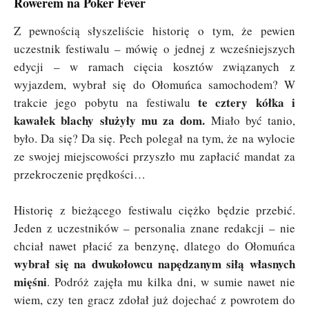
Rowerem na Poker Fever
Z pewnością słyszeliście historię o tym, że pewien
uczestnik festiwalu – mówię o jednej z wcześniejszych
edycji – w ramach cięcia kosztów związanych z
wyjazdem, wybrał się do Ołomuńca samochodem? W
te cztery kółka i
trakcie jego pobytu na festiwalu
kawałek blachy służyły mu za dom.
Miało być tanio,
było. Da się? Da się. Pech polegał na tym, że na wylocie
ze swojej miejscowości przyszło mu zapłacić mandat za
przekroczenie prędkości…
Historię z bieżącego festiwalu ciężko będzie przebić.
Jeden z uczestników – personalia znane redakcji – nie
chciał nawet płacić za benzynę, dlatego do Ołomuńca
wybrał się na dwukołowcu napędzanym siłą własnych
mięśni
. Podróż zajęła mu kilka dni, w sumie nawet nie
wiem, czy ten gracz zdołał już dojechać z powrotem do