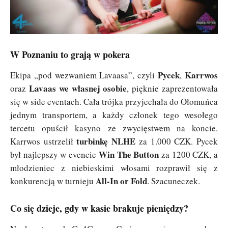
W Poznaniu to grają w pokera
Pycek
Karrwos
Ekipa „pod wezwaniem Lavaasa”, czyli
,
Lavaas we własnej osobie
oraz
, pięknie zaprezentowała
się w side eventach. Cała trójka przyjechała do Ołomuńca
jednym transportem, a każdy członek tego wesołego
tercetu opuścił kasyno ze zwycięstwem na koncie.
turbinkę NLHE
Karrwos ustrzelił
za 1.000 CZK. Pycek
Win The Button
był najlepszy w evencie
za 1200 CZK, a
młodzieniec z niebieskimi włosami rozprawił się z
All-In or Fold
konkurencją w turnieju
. Szacuneczek.
Co się dzieje, gdy w kasie brakuje pieniędzy?