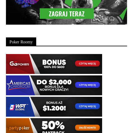
Poker Roomy