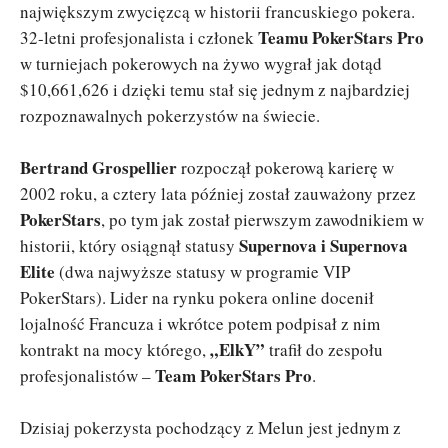
największym zwycięzcą w historii francuskiego pokera.
Teamu PokerStars Pro
32-letni profesjonalista i członek
w turniejach pokerowych na żywo wygrał jak dotąd
$10,661,626 i dzięki temu stał się jednym z najbardziej
rozpoznawalnych pokerzystów na świecie.
Bertrand Grospellier
rozpoczął pokerową karierę w
2002 roku, a cztery lata później został zauważony przez
PokerStars
, po tym jak został pierwszym zawodnikiem w
Supernova i Supernova
historii, który osiągnął statusy
Elite
(dwa najwyższe statusy w programie VIP
PokerStars). Lider na rynku pokera online docenił
lojalność Francuza i wkrótce potem podpisał z nim
„ElkY”
kontrakt na mocy którego,
trafił do zespołu
Team PokerStars Pro
profesjonalistów –
.
Dzisiaj pokerzysta pochodzący z Melun jest jednym z