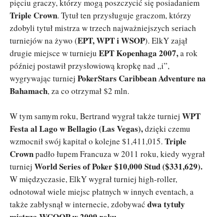
pięciu graczy, którzy mogą poszczycić się posiadaniem
Triple Crown
. Tytuł ten przysługuje graczom, którzy
zdobyli tytuł mistrza w trzech najważniejszych seriach
EPT, WPT i WSOP
turniejów na żywo (
). ElkY zajął
EPT Kopenhaga 2007,
drugie miejsce w turnieju
a rok
później postawił przysłowiową kropkę nad „i”,
PokerStars Caribbean Adventure na
wygrywając turniej
Bahamach
, za co otrzymał $2 mln.
WPT
W tym samym roku, Bertrand wygrał także turniej
Festa al Lago w Bellagio (Las Vegas),
dzięki czemu
Triple
wzmocnił swój kapitał o kolejne $1,411,015.
Crown
padło łupem Francuza w 2011 roku, kiedy wygrał
World Series of Poker $10,000 Stud ($331,629).
turniej
W międzyczasie, ElkY wygrał turniej high-roller,
odnotował wiele miejsc płatnych w innych eventach, a
dwa tytuły
także zabłysnął w internecie, zdobywać
mistrza WCOOP w 2009 roku.