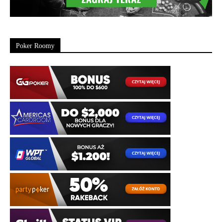
Poker Roomy