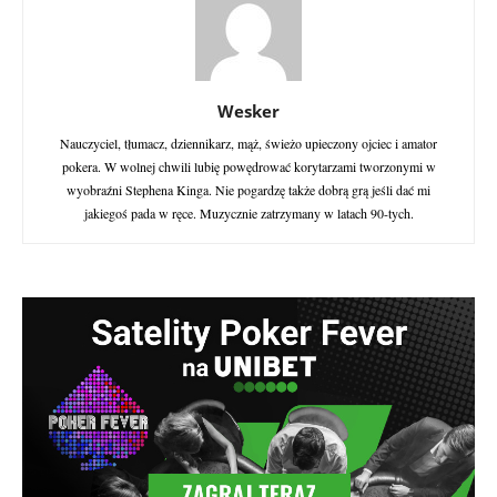
Wesker
Nauczyciel, tłumacz, dziennikarz, mąż, świeżo upieczony ojciec i amator
pokera. W wolnej chwili lubię powędrować korytarzami tworzonymi w
wyobraźni Stephena Kinga. Nie pogardzę także dobrą grą jeśli dać mi
jakiegoś pada w ręce. Muzycznie zatrzymany w latach 90-tych.