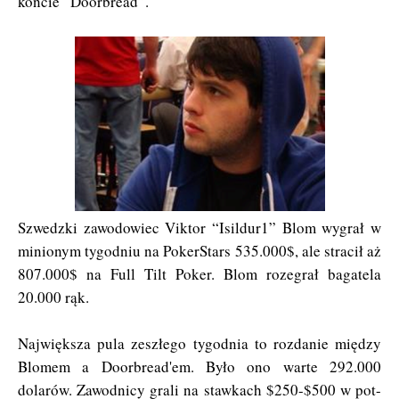
koncie “Doorbread”.
Szwedzki zawodowiec Viktor “Isildur1” Blom wygrał w
minionym tygodniu na PokerStars 535.000$, ale stracił aż
807.000$ na Full Tilt Poker. Blom rozegrał bagatela
20.000 rąk.
Największa pula zeszłego tygodnia to rozdanie między
Blomem a Doorbread'em. Było ono warte 292.000
dolarów. Zawodnicy grali na stawkach $250-$500 w pot-