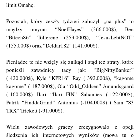
limit Omahę.
Pozostali, który zeszły tydzień zaliczyli „na plus” to
między innymi: “NoelHayes” (366.000$), Ben
“Bttech86” Tollerene (253.000$), “JesusLebtNOT”
(155.000$) oraz “Deldar182” (141.000$).
Pieniądze te nie wzięły się znikąd i stąd też straty, które
ponieśli zawodnicy tacy jak: “BigNittyBanker”
(-420.000$), Kyle “KPR16” Ray (-392.000$), “kagome
kagome” (-187.000$), Ola “Odd_Oddsen” Amundsgaard
(-160.000$) Ilari “Ilari
FIN
” Sahamies (-122.000$),
Patrik “FinddaGrind” Antonius (-104.000$) i Sam “S3
TRX
” Trickett (-91.000$).
Wielu zawodowych graczy zrezygnowało z opcji
śledzenia ich internetowych wyników (mowa tu o