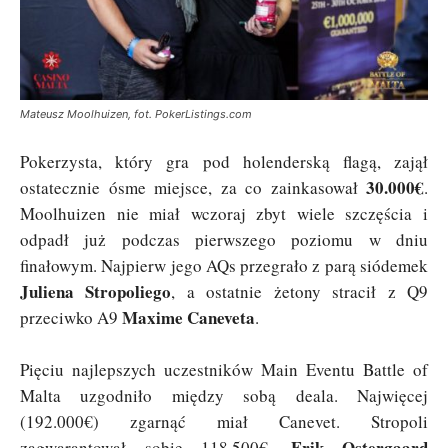
Mateusz Moolhuizen, fot. PokerListings.com
Pokerzysta, który gra pod holenderską flagą, zajął
30.000€
ostatecznie ósme miejsce, za co zainkasował
.
Moolhuizen nie miał wczoraj zbyt wiele szczęścia i
odpadł już podczas pierwszego poziomu w dniu
finałowym. Najpierw jego AQs przegrało z parą siódemek
Juliena Stropoliego
, a ostatnie żetony stracił z Q9
Maxime Caneveta
przeciwko A9
.
Pięciu najlepszych uczestników Main Eventu Battle of
Malta uzgodniło między sobą deala. Najwięcej
(192.000€) zgarnąć miał Canevet. Stropoli
Erik Ostergaard
zagwarantował sobie 118.500€,