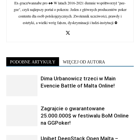
Ex-gracz/wannabe pro ♠♣ W latach 2016-2021 dumnie współtworzył "pee-
gee", czyli najlepszy portal o pokerze. Jeden z głównych producentów poker
contentu dla osób polskojęzycznych. Zwolennik uczciwości, prawdy i
estetyki, a wielki wróg fałszu, dyskryminacji i ludzi-instytucji ⛔
PODOBNE ARTYKUŁY
WIĘCEJ OD AUTORA
Dima Urbanowicz trzeci w Main
Evencie Battle of Malta Online!
Zagrajcie o gwarantowane
25.000.000$ w festiwalu BoM Online
na GGPoker!
Unibet DeepStack Open Malta –