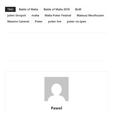
TAGI
Battle of Malta
Battle of Malta 2018
BoM
Julien Stropoli
malta
Malta Poker Festival
Mateusz Moolhuizen
Maxime Canevet
Poker
poker live
poker na żywo
Pawel