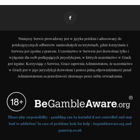
Niniejszy Serwis prowadzony jest w języku polskim i adresowany do
polskojęzycznych odbiorców zamieszkałych na terytoriach, gdzie korzystanie z
Serwisu jest zgodne z prawem. Uczestnictwo w Serwisie jest dozwolone tylko i
wyłącznie dla osób podlegających jurysdykcjom, w których uczestnictwo w Grach
jest legalne. Korzystając z Serwisu, Gracz zapewnia Administratora, że uczestnictwo
w Grach jest w jego jurysdykcji dozwolone i ponosi pełną odpowiedzialność przed
Administratorem za prawdziwość złożonego przez siebie oświadczenia.
Please play responsibility - gambling can be harmful if not controlled and may
lead to addiction! In case of problems look for help - begambleaware.org and
gamstop.co.uk