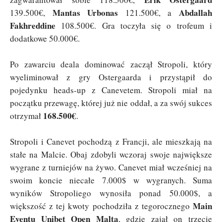
Mantas Urbonas
Abdallah
139.500€,
121.500€, a
Fakhreddine
108.500€. Gra toczyła się o trofeum i
dodatkowe 50.000€.
Po zawarciu deala dominować zaczął Stropoli, który
wyeliminował z gry Ostergaarda i przystąpił do
pojedynku heads-up z Canevetem. Stropoli miał na
początku przewagę, której już nie oddał, a za swój sukces
168.500€
otrzymał
.
Stropoli i Canevet pochodzą z Francji, ale mieszkają na
stałe na Malcie. Obaj zdobyli wczoraj swoje największe
wygrane z turniejów na żywo. Canevet miał wcześniej na
swoim koncie niecałe 7.000$ w wygranych. Suma
wyników Stropoliego wynosiła ponad 50.000$, a
Main
większość z tej kwoty pochodziła z tegorocznego
Eventu Unibet Open Malta
, gdzie zajął on trzecie