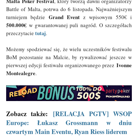
Malta Poker Festival
, który tworzą dawni organizatorzy
Battle of Malta, potrwa do 6 listopada. Najważniejszym
Grand Event
turniejem będzie
z wpisowym 550€ i
500.000€
w gwarantowanej puli nagród. O szczegółach
tutaj
przeczytacie
.
Możemy spodziewać się, że wielu uczestników festiwalu
BoM pozostanie na Malcie, by rywalizować jeszcze w
Ivonne
pierwszej edycji festiwalu organizowanego przez
Montealegre
.
Zobacz także:
[RELACJA PGTV] WSOP
Europe: Łukasz Grossmann w dniu
czwartym Main Eventu, Ryan Riess liderem