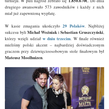
1.850.670€
turnieju. W puli nagród zebrało się
. Do dnia
drugiego awansowało 573 zawodników i każdy z nich
miał już zapewnioną wypłatę.
29 Polaków
W kasie zmagania ukończyło
. Najbliżej
Michał Woźniak
Sebastian Gruszczyński
sukcesu byli
i
,
w dniu trzecim
którzy wzięli udział
. W finale również
mieliśmy polski akcent – najbardziej doświadczonym
graczem przy dziewięcioosobowym stole finałowym był
Mateusz Moolhuizen
.