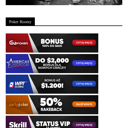
Poker Roomy