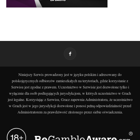
Niniejszy Serwis prowadzony jest w języku polskim i adresowany do
polskojęzycznych odbiorców zamieszkałych na terytoriach, gdzie korzystanie z
Serwisu jest zgodne z prawem. Uczestnictwo w Serwisie jest dozwolone tylko i
wyłącznie dla osób podlegających jurysdykcjom, w których uczestnictwo w Grach
jest legalne. Korzystając z Serwisu, Gracz zapewnia Administratora, że uczestnictwo
w Grach jest w jego jurysdykcji dozwolone i ponosi pełną odpowiedzialność przed
Administratorem za prawdziwość złożonego przez siebie oświadczenia.