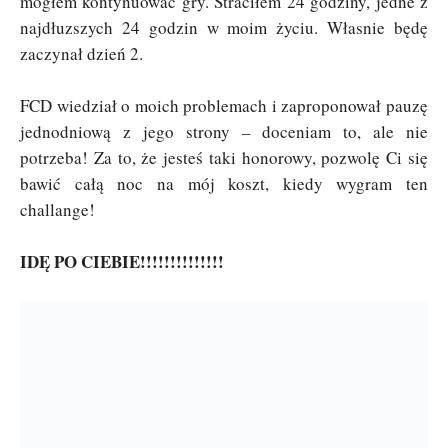
mogłem kontynuować gry. Straciłem 24 godziny, jedne z
najdłuzszych 24 godzin w moim życiu. Własnie będę
zaczynał dzień 2.
FCD wiedział o moich problemach i zaproponował pauzę
jednodniową z jego strony – doceniam to, ale nie
potrzeba! Za to, że jesteś taki honorowy, pozwolę Ci się
bawić całą noc na mój koszt, kiedy wygram ten
challange!
IDĘ PO CIEBIE!!!!!!!!!!!!!!