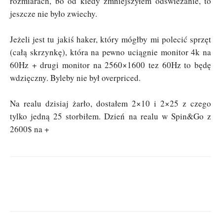
rozmiarach, bo od kiedy zmniejszyłem odświeżanie, to
jeszcze nie było zwiechy.
Jeżeli jest tu jakiś haker, który mógłby mi polecić sprzęt
(całą skrzynkę), która na pewno uciągnie monitor 4k na
60Hz + drugi monitor na 2560×1600 tez 60Hz to będę
wdzięczny. Byleby nie był overpriced.
Na realu dzisiaj żarło, dostałem 2×10 i 2×25 z czego
tylko jedną 25 storbiłem. Dzień na realu w Spin&Go z
2600$ na +