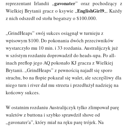
gavonater
reprezentant Irlandii „
” oraz pochodzący z
EnglishGirl9
Wielkiej Brytanii gracz o ksywie „
„. Każdy
z nich odszedł od stołu bogatszy o $100.000.
„GrindHeaps” swój sukces osiągnął w turnieju z
wpisowym $100. Do pokonania dwóch przeciwników
wystarczyło mu 10 min. i 33 rozdania. Australijczyk już
w szóstym rozdaniu doprowadził do heads-upa. Po all-
inach preflop jego AQ pokonało KJ gracza z Wielkiej
Brytanii. „GrindHeaps” z pewnością najadł się sporo
strachu, bo na flopie pokazał się walet, ale szczęśliwy dla
niego turn i river dał mu streeta i przedłużył nadzieję na
końcowy sukces.
W ostatnim rozdaniu Australijczyk tylko zlimpował parę
waletów z buttona i szybko sprawdził shove od
„gavonater'a”, który miał na ręku parę trójek. Na