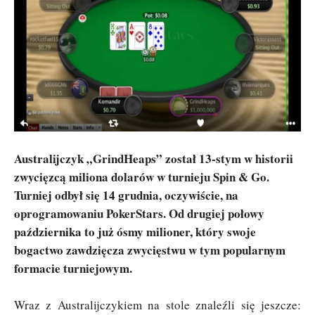
Australijczyk „GrindHeaps” został 13-stym w historii
zwycięzcą miliona dolarów w turnieju Spin & Go.
Turniej odbył się 14 grudnia, oczywiście, na
oprogramowaniu PokerStars. Od drugiej połowy
października to już ósmy milioner, który swoje
bogactwo zawdzięcza zwycięstwu w tym popularnym
formacie turniejowym.
Wraz z Australijczykiem na stole znaleźli się jeszcze: