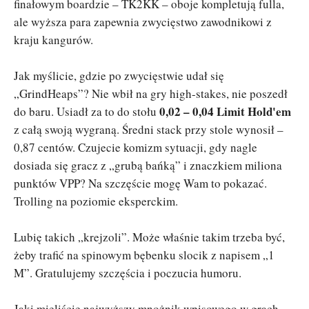
finałowym boardzie – TK2KK – oboje kompletują fulla,
ale wyższa para zapewnia zwycięstwo zawodnikowi z
kraju kangurów.
Jak myślicie, gdzie po zwycięstwie udał się
„GrindHeaps”? Nie wbił na gry high-stakes, nie poszedł
0,02 – 0,04 Limit Hold'em
do baru. Usiadł za to do stołu
z całą swoją wygraną. Średni stack przy stole wynosił –
0,87 centów. Czujecie komizm sytuacji, gdy nagle
dosiada się gracz z „grubą bańką” i znaczkiem miliona
punktów VPP? Na szczęście mogę Wam to pokazać.
Trolling na poziomie eksperckim.
Lubię takich „krejzoli”. Może właśnie takim trzeba być,
żeby trafić na spinowym bębenku slocik z napisem „1
M”. Gratulujemy szczęścia i poczucia humoru.
Jaki mieliście najwyższy mnożnik wpisowego w grach