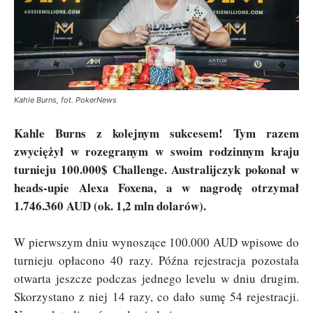
Kahle Burns, fot. PokerNews
Kahle Burns z kolejnym sukcesem! Tym razem
zwyciężył w rozegranym w swoim rodzinnym kraju
turnieju 100.000$ Challenge. Australijczyk pokonał w
heads-upie Alexa Foxena, a w nagrodę otrzymał
1.746.360 AUD (ok. 1,2 mln dolarów).
W pierwszym dniu wynoszące 100.000 AUD wpisowe do
turnieju opłacono 40 razy. Późna rejestracja pozostała
otwarta jeszcze podczas jednego levelu w dniu drugim.
Skorzystano z niej 14 razy, co dało sumę 54 rejestracji.