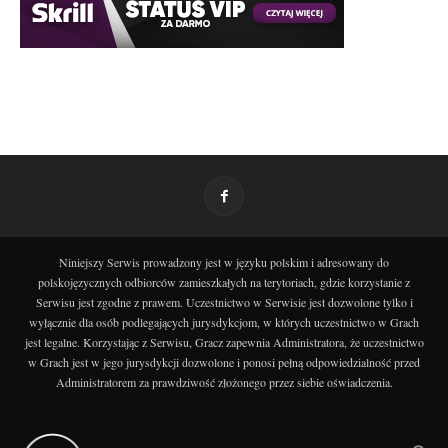
Niniejszy Serwis prowadzony jest w języku polskim i adresowany do
polskojęzycznych odbiorców zamieszkałych na terytoriach, gdzie korzystanie z
Serwisu jest zgodne z prawem. Uczestnictwo w Serwisie jest dozwolone tylko i
wyłącznie dla osób podlegających jurysdykcjom, w których uczestnictwo w Grach
jest legalne. Korzystając z Serwisu, Gracz zapewnia Administratora, że uczestnictwo
w Grach jest w jego jurysdykcji dozwolone i ponosi pełną odpowiedzialność przed
Administratorem za prawdziwość złożonego przez siebie oświadczenia.