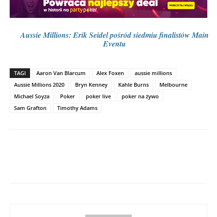
Aussie Millions: Erik Seidel pośród siedmiu finalistów Main
Eventu
TAGI
Aaron Van Blarcum
Alex Foxen
aussie millions
Aussie Millions 2020
Bryn Kenney
Kahle Burns
Melbourne
Michael Soyza
Poker
poker live
poker na żywo
Sam Grafton
Timothy Adams