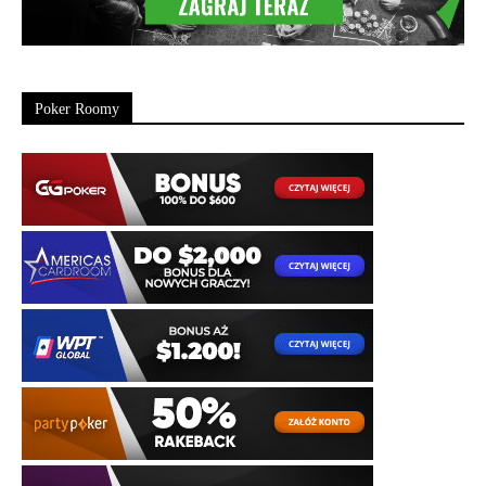
Poker Roomy