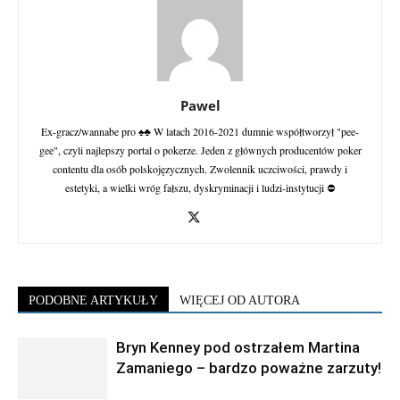
Pawel
Ex-gracz/wannabe pro ♠♣ W latach 2016-2021 dumnie współtworzył "pee-
gee", czyli najlepszy portal o pokerze. Jeden z głównych producentów poker
contentu dla osób polskojęzycznych. Zwolennik uczciwości, prawdy i
estetyki, a wielki wróg fałszu, dyskryminacji i ludzi-instytucji ⛔
PODOBNE ARTYKUŁY
WIĘCEJ OD AUTORA
Bryn Kenney pod ostrzałem Martina
Zamaniego – bardzo poważne zarzuty!