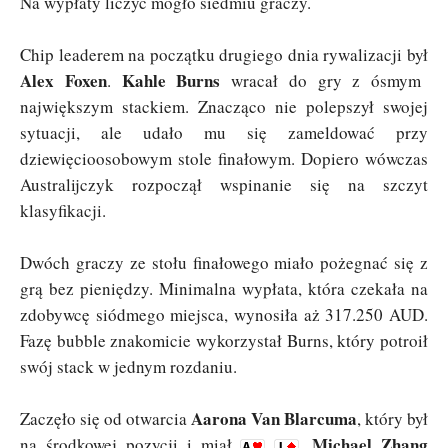
Na wypłaty liczyć mogło siedmiu graczy.
Chip leaderem na początku drugiego dnia rywalizacji był
Alex Foxen
Kahle Burns
.
wracał do gry z ósmym
największym stackiem. Znacząco nie polepszył swojej
sytuacji, ale udało mu się zameldować przy
dziewięcioosobowym stole finałowym. Dopiero wówczas
Australijczyk rozpoczął wspinanie się na szczyt
klasyfikacji.
Dwóch graczy ze stołu finałowego miało pożegnać się z
grą bez pieniędzy. Minimalna wypłata, która czekała na
zdobywcę siódmego miejsca, wynosiła aż 317.250 AUD.
Fazę bubble znakomicie wykorzystał Burns, który potroił
swój stack w jednym rozdaniu.
Aarona Van Blarcuma
Zaczęło się od otwarcia
, który był
Michael Zhang
na środkowej pozycji i miał
.