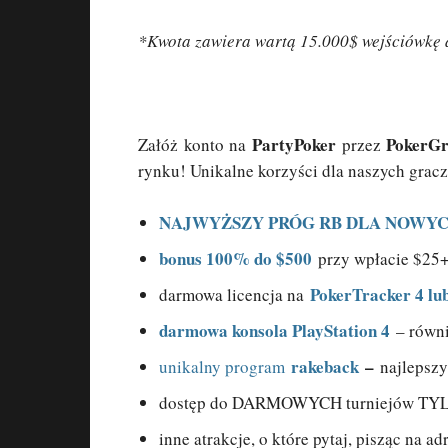
*Kwota zawiera wartą 15.000$ wejściówkę 
PartyPoker
PokerG
Załóż konto na
przez
rynku! Unikalne korzyści dla naszych graczy
NAJWYŻSZY PRÓG RB DLA NOWYC
bonus 100% do $500
przy wpłacie $25
PokerTracker 4 l
darmowa licencja na
darmowa konsola PlayStation 4
– równi
rakeback
–
unikalny program
najlepszy
dostęp do DARMOWYCH turniejów TYLK
inne atrakcje, o które pytaj, pisząc na ad