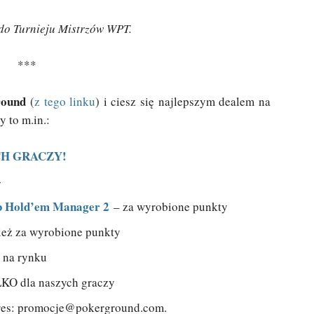
do Turnieju Mistrzów WPT.
***
round
(
z tego linku
) i ciesz się najlepszym dealem na
 to m.in.:
H GRACZY!
+
ub Hold’em Manager 2
– za wyrobione punkty
eż za wyrobione punkty
 na rynku
O dla naszych graczy
res:
promocje@pokerground.com
.