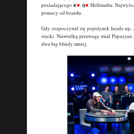
posiadającego
Hellmutha. Najwyższą
pomocy od boardu.
Gdy rozpoczynał się pojedynek heads-up,
stacki. Niewielką przewagę miał Papazyan 
dwa big blindy mniej.