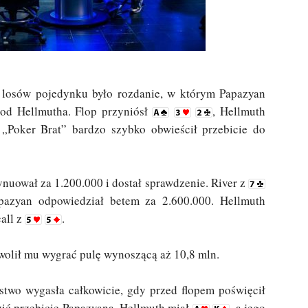
 losów pojedynku było rozdanie, w którym Papazyan
 od Hellmutha. Flop przyniósł
, Hellmuth
 „Poker Brat” bardzo szybko obwieścił przebicie do
ynuował za 1.200.000 i dostał sprawdzenie. River z
apazyan odpowiedział betem za 2.600.000. Hellmuth
all z
.
ozwolił mu wygrać pulę wynoszącą aż 10,8 mln.
stwo wygasła całkowicie, gdy przed flopem poświęcił
zić przebicie Papazyana. Hellmuth miał
, a jego