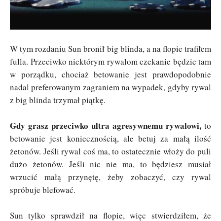
W tym rozdaniu Sun bronił big blinda, a na flopie trafiłem
fulla. Przeciwko niektórym rywalom czekanie będzie tam
w porządku, chociaż betowanie jest prawdopodobnie
nadal preferowanym zagraniem na wypadek, gdyby rywal
z big blinda trzymał piątkę.
Gdy grasz przeciwko ultra agresywnemu rywalowi,
to
betowanie jest koniecznością, ale betuj za małą ilość
żetonów. Jeśli rywal coś ma, to ostatecznie włoży do puli
dużo żetonów. Jeśli nic nie ma, to będziesz musiał
wrzucić małą przynętę, żeby zobaczyć, czy rywal
spróbuje blefować.
Sun tylko sprawdził na flopie, więc stwierdziłem, że