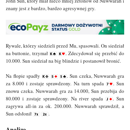
John Sun, który miał nieco mniej żetonów od Nuwwarah i
znany jest z bardzo, bardzo agresywnej gry.
Rywale, którzy siedzieli przed Mu, spasowali. On siedział
na buttonie, trzymał
. Zdecydował się przebić do
10.000. Sun siedział na big blindzie i postanowił bronić.
Na flopie spadły
. Sun czeka, Nuwwarah gra
za 8.000 i zostaje sprawdzony. Na turn spada
. Sun
znowu czeka. Nuwwarah gra za 14.000, Sun przebija do
80.000 i zostaje sprawdzony. Na river spada
. Sun
zagrywa all-in za ok. 200.000. Nuwwarah sprawdził, a
Sun odsłonił
.
Analiza