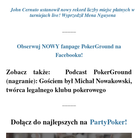
John Cernuto ustanowił nowy rekord liczby miejsc płatnych w
turniejach live! Wyprzedził Mena Nguyena
_____
Obserwuj NOWY fanpage PokerGround na
Facebooku!
Zobacz także:
Podcast PokerGround
(nagranie): Gościem był Michał Nowakowski,
twórca legalnego klubu pokerowego
_____
Dołącz do najlepszych na
PartyPoker!