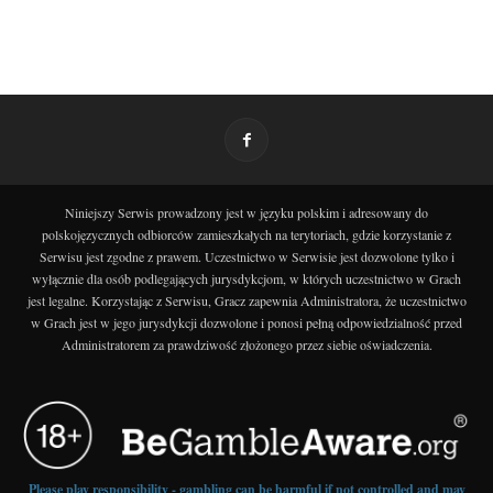
Niniejszy Serwis prowadzony jest w języku polskim i adresowany do
polskojęzycznych odbiorców zamieszkałych na terytoriach, gdzie korzystanie z
Serwisu jest zgodne z prawem. Uczestnictwo w Serwisie jest dozwolone tylko i
wyłącznie dla osób podlegających jurysdykcjom, w których uczestnictwo w Grach
jest legalne. Korzystając z Serwisu, Gracz zapewnia Administratora, że uczestnictwo
w Grach jest w jego jurysdykcji dozwolone i ponosi pełną odpowiedzialność przed
Administratorem za prawdziwość złożonego przez siebie oświadczenia.
Please play responsibility - gambling can be harmful if not controlled and may