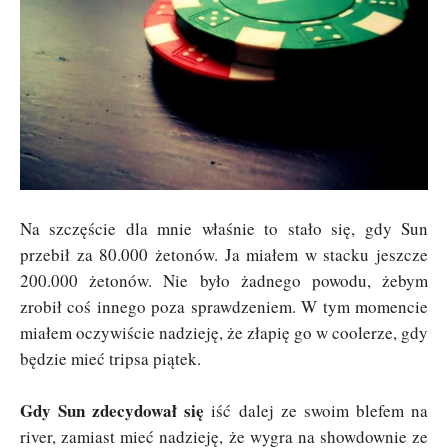
Na szczęście dla mnie właśnie to stało się, gdy Sun
przebił za 80.000 żetonów. Ja miałem w stacku jeszcze
200.000 żetonów. Nie było żadnego powodu, żebym
zrobił coś innego poza sprawdzeniem. W tym momencie
miałem oczywiście nadzieję, że złapię go w coolerze, gdy
będzie mieć tripsa piątek.
Gdy Sun zdecydował się
iść dalej ze swoim blefem na
river, zamiast mieć nadzieję, że wygra na showdownie ze