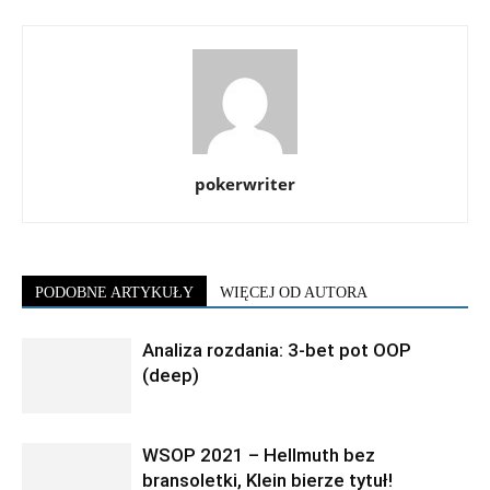
pokerwriter
PODOBNE ARTYKUŁY
WIĘCEJ OD AUTORA
Analiza rozdania: 3-bet pot OOP
(deep)
WSOP 2021 – Hellmuth bez
bransoletki, Klein bierze tytuł!