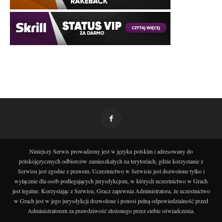
Niniejszy Serwis prowadzony jest w języku polskim i adresowany do
polskojęzycznych odbiorców zamieszkałych na terytoriach, gdzie korzystanie z
Serwisu jest zgodne z prawem. Uczestnictwo w Serwisie jest dozwolone tylko i
wyłącznie dla osób podlegających jurysdykcjom, w których uczestnictwo w Grach
jest legalne. Korzystając z Serwisu, Gracz zapewnia Administratora, że uczestnictwo
w Grach jest w jego jurysdykcji dozwolone i ponosi pełną odpowiedzialność przed
Administratorem za prawdziwość złożonego przez siebie oświadczenia.