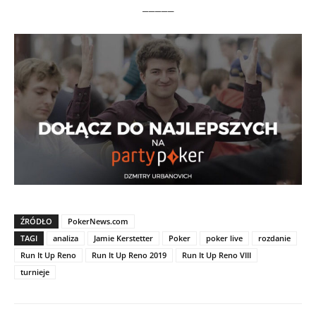
_____
ŹRÓDŁO
PokerNews.com
TAGI
analiza
Jamie Kerstetter
Poker
poker live
rozdanie
Run It Up Reno
Run It Up Reno 2019
Run It Up Reno VIII
turnieje