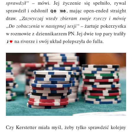
sprawdził”
– mówi. Jej życzenie się spełniło, rywal
sprawdził i odsłonił
, mając open-ended straight
draw.
„Zazwyczaj wtedy zbieram swoje rzeczy i mówię
„Do zobaczenia w następnej sesji”
– żartuje pokerzystka
w rozmowie z dziennikarzem PN. Jej dwie top pary trafiły
na riverze i swój układ polepszyła do fulla.
Czy Kerstetter miała myśl, żeby tylko sprawdzić kolejny