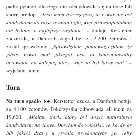
padło pytanie, dlaczego nie zdecydowała się na raise lub
shove preflop.
„Jeśli mam być szczera, to rywal nie był
kandydatem
do raise’owania light, więc prawdopodobnie
nie byłoby to najlepsze rozdanie”
– dodaje. Kerstetter
zaczekała, a Danforth zagrał bet za 2.200 żetonów i
został sprawdzony.
„Sprawdziłam, ponieważ czułam, że
gdyby rywal miał jakiegoś asa, to kontynuowałby
betowanie na kolejnej ulicy, więc to był łatwy call”
–
wyjaśnia Jamie.
Turn
Na turn spadło
. Kerstetter czeka, a Danforth betuje
za 4.100 żetonów. Pokerzystka odpowiada all-inem za
19.600.
„Miałam stack, który był dosyć naturalnym
kandydatem na shove. Doszłam do wniosku, że każdy as
lub jakieś drawy u rywala przekonałyby go, żeby