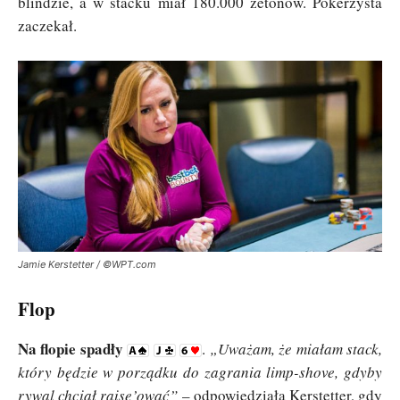
blindzie, a w stacku miał 180.000 żetonów. Pokerzysta
zaczekał.
Jamie Kerstetter / ©WPT.com
Flop
Na flopie spadły
.
„Uważam, że miałam stack,
który będzie w porządku do zagrania limp-shove, gdyby
rywal chciał raise’ować”
– odpowiedziała Kerstetter, gdy