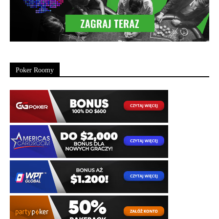
Poker Roomy