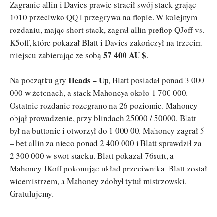
Zagranie allin i Davies prawie stracił swój stack grając
1010 przeciwko QQ i przegrywa na flopie. W kolejnym
rozdaniu, mając short stack, zagrał allin preflop QJoff vs.
K5off, które pokazał Blatt i Davies zakończył na trzecim
57 400 AU $
miejscu zabierając ze sobą
.
Heads – Up
Na początku gry
, Blatt posiadał ponad 3 000
000 w żetonach, a stack Mahoneya około 1 700 000.
Ostatnie rozdanie rozegrano na 26 poziomie. Mahoney
objął prowadzenie, przy blindach 25000 / 50000. Blatt
był na buttonie i otworzył do 1 000 00. Mahoney zagrał 5
– bet allin za nieco ponad 2 400 000 i Blatt sprawdził za
2 300 000 w swoi stacku. Blatt pokazał 76suit, a
Mahoney JKoff pokonując układ przeciwnika. Blatt został
wicemistrzem, a Mahoney zdobył tytuł mistrzowski.
Gratulujemy.