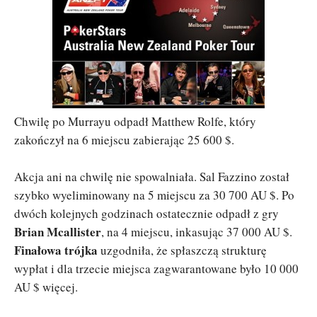
Chwilę po Murrayu odpadł Matthew Rolfe, który
zakończył na 6 miejscu zabierając 25 600 $.
Akcja ani na chwilę nie spowalniała. Sal Fazzino został
szybko wyeliminowany na 5 miejscu za 30 700 AU $. Po
dwóch kolejnych godzinach ostatecznie odpadł z gry
Brian Mcallister
, na 4 miejscu, inkasując 37 000 AU $.
Finałowa trójka
uzgodniła, że spłaszczą strukturę
wypłat i dla trzecie miejsca zagwarantowane było 10 000
AU $ więcej.