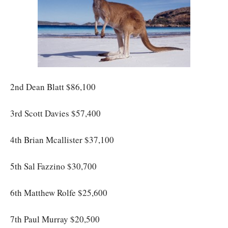
2nd Dean Blatt $86,100
3rd Scott Davies $57,400
4th Brian Mcallister $37,100
5th Sal Fazzino $30,700
6th Matthew Rolfe $25,600
7th Paul Murray $20,500