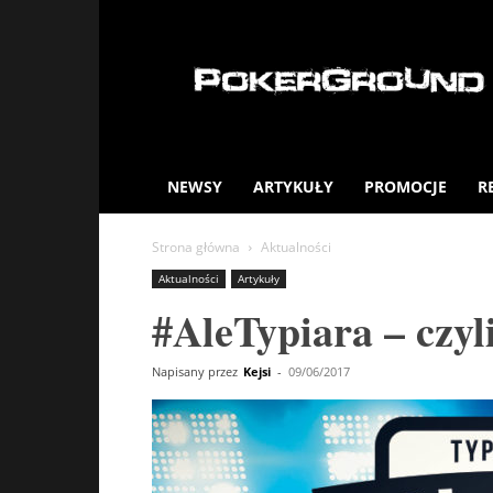
PokerGround.com
NEWSY
ARTYKUŁY
PROMOCJE
R
Strona główna
Aktualności
Aktualności
Artykuły
#AleTypiara – czyli
Napisany przez
Kejsi
-
09/06/2017