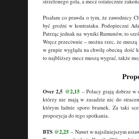
strzelonego gola, a mecz ostatecznie zako
Pisałam co prawda o tym, że zawodnicy Ch
być groźni w kontrataku. Podopieczni A
Patrząc jednak na wyniki Rumunów, to sześ
Wręcz przeciwnie – można rzec, że muszą 
w grupie wygląda na chwilę obecną dość kie
to najbliższy mecz muszą wygrać, także mo
Propo
Over 2,5
@2,15
– Polacy grają dobrze w 
którzy nie mają w zasadzie nic do strace
którym ładnie sporo bramek. Za taki sc
propozycja do tego spotkania.
BTS
@2,25
– Nawet w najsilniejszym ustawi