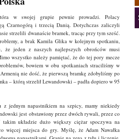
Polska
tóra w swojej grupie pewnie prowadzi. Polacy
 Czarnogórą i trzecią Danią. Dotychczas zaliczyli
asie strzelili dwanaście bramek, tracąc przy tym sześć.
oblemy, a brak Kamila Glika w kolejnym spotkaniu,
ce, że jeden z naszych najlepszych obrońców musi
Mimo wszystko należy pamiętać, że do tej pory mecze
problemów, bowiem w obu spotkaniach straciliśmy w
 Armenią nie dość, że pierwszą bramkę zdobyliśmy po
mka – którą strzelił Lewandowski – padła dopiero w 95
iu z jednym napastnikiem na szpicy, mamy niekiedy
ndowski jest obstawiony przez dwóch rywali, przez co
W takim układzie dużo większy ciężar spoczywa na
co więcej miejsca do gry. Myślę, że Adam Nawałka
woma napastnikami. Granie na zero z tyłu i liczenie,