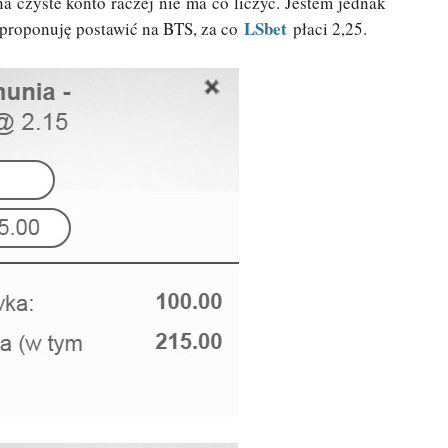
a czyste konto raczej nie ma co liczyć. Jestem jednak
LSbet
o proponuję postawić na BTS, za co
płaci 2,25.