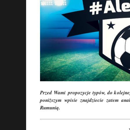
Przed Wami propozycje typów, do kolejneg
poniższym wpisie znajdziecie zatem an
Rumunią.