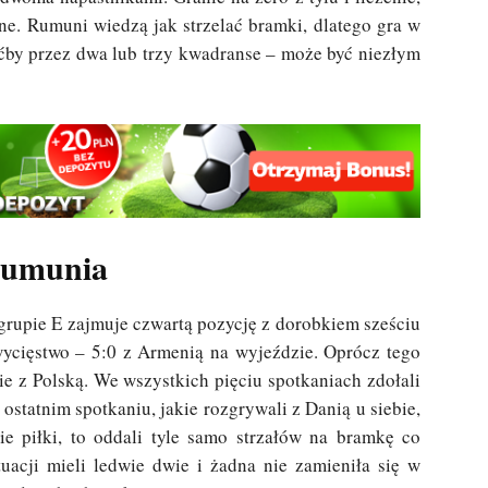
e. Rumuni wiedzą jak strzelać bramki, dlatego gra w
oćby przez dwa lub trzy kwadranse – może być niezłym
umunia
grupie E zajmuje czwartą pozycję z dorobkiem sześciu
zwycięstwo – 5:0 z Armenią na wyjeździe. Oprócz tego
ie z Polską. We wszystkich pięciu spotkaniach zdołali
W ostatnim spotkaniu, jakie rozgrywali z Danią u siebie,
e piłki, to oddali tyle samo strzałów na bramkę co
tuacji mieli ledwie dwie i żadna nie zamieniła się w