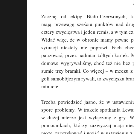
Zacznę od ekipy Biało-Czerwonych, k
mają przewagę sześciu punktów nad drugą
cztery zwycięstwa i jeden remis, a w tym cz
Widać więc, że w obronie mamy pewne pr
sytuacji niestety nie poprawi. Pech ch
pauzować, przez nadmiar żółtych kartek. 
domowe wygrywaliśmy, choć też nie bez 
sumie trzy bramki. Co więcej – w meczu z
goli samobójczym rywali, to zwycięska bra
minucie.
Trzeba powiedzieć jasno, że w ustawien
spore problemy. W trakcie spotkania Lewa
w dużej mierze jest wyłączony z gry. 
pomocnikach, którzy zazwyczaj mają nie
może zaryzykować i wyjść w ustawieniu z d