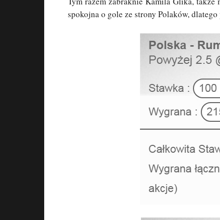
Tym razem zabraknie Kamila Glika, także n
spokojna o gole ze strony Polaków, dlateg