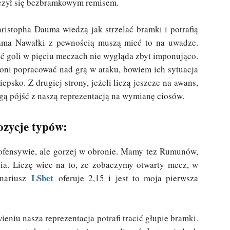
ńczył się bezbramkowym remisem.
ristopha Dauma wiedzą jak strzelać bramki i potrafią
dama Nawałki z pewnością muszą mieć to na uwadze.
ć goli w pięciu meczach nie wygląda zbyt imponująco.
oni popracować nad grą w ataku, bowiem ich sytuacja
psko. Z drugiej strony, jeżeli liczą jeszcze na awans,
gą pójść z naszą reprezentacją na wymianę ciosów.
zycje typów:
ofensywie, ale gorzej w obronie. Mamy tez Rumunów,
nia. Liczę wiec na to, ze zobaczymy otwarty mecz, w
LSbet
enariusz
oferuje 2,15 i jest to moja pierwsza
eniu nasza reprezentacja potrafi tracić głupie bramki.