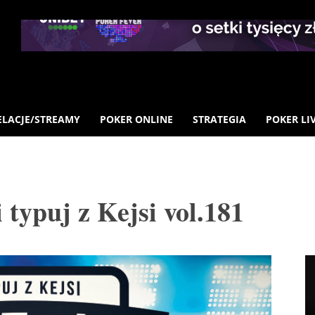
ELACJE/STREAMY
POKER ONLINE
STRATEGIA
POKER LI
 typuj z Kejsi vol.181