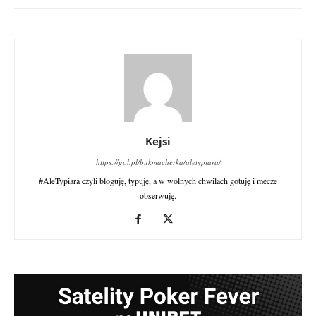
Kejsi
https://gol.pl/bukmacherka/aletypiara/
#AleTypiara czyli bloguję, typuję, a w wolnych chwilach gotuję i mecze
obserwuję.