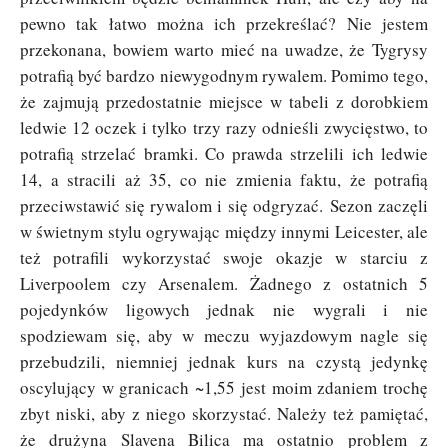
pewno tak łatwo można ich przekreślać? Nie jestem
przekonana, bowiem warto mieć na uwadze, że Tygrysy
potrafią być bardzo niewygodnym rywalem. Pomimo tego,
że zajmują przedostatnie miejsce w tabeli z dorobkiem
ledwie 12 oczek i tylko trzy razy odnieśli zwycięstwo, to
potrafią strzelać bramki. Co prawda strzelili ich ledwie
14, a stracili aż 35, co nie zmienia faktu, że potrafią
przeciwstawić się rywalom i się odgryzać. Sezon zaczęli
w świetnym stylu ogrywając między innymi Leicester, ale
też potrafili wykorzystać swoje okazje w starciu z
Liverpoolem czy Arsenalem. Żadnego z ostatnich 5
pojedynków ligowych jednak nie wygrali i nie
spodziewam się, aby w meczu wyjazdowym nagle się
przebudzili, niemniej jednak kurs na czystą jedynkę
oscylujący w granicach ~1,55 jest moim zdaniem trochę
zbyt niski, aby z niego skorzystać. Należy też pamiętać,
że drużyna Slavena Bilica ma ostatnio problem z