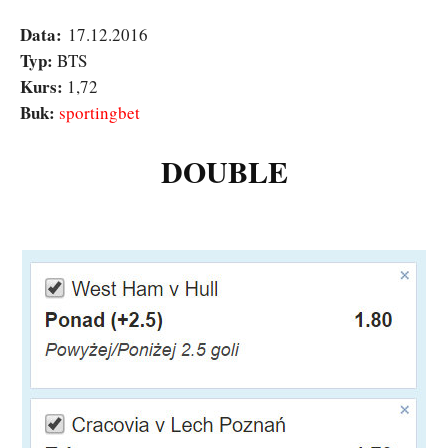
Data:
17.12.2016
Typ:
BTS
Kurs:
1,72
Buk:
sportingbet
DOUBLE