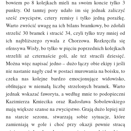
bowiem po 8 kolejkach mieli na swoim koncie tylko 3
punkty. Od tamtej pory udało im się jednak zaliczyć
sześć zwycięstw, cztery remisy i tylko jedną porażkę.
Warto zwrócić uwagę na ich bilans bramkowy, bo zdołali
strzelić 30 bramek i stracić 34, czyli tylko trzy mniej od
ich najbliższego rywala z Chorzowa. Rozkręciła się
ofensywa Wisły, bo tylko w pięciu poprzednich kolejkach
strzelili aż czternaście goli, ale też stracili dziesięć.
Można więc napisać jedno – dużo łączy obie ekipy i jeśli
nie nastanie nagły cud w postaci murowania na boisku, to
czeka nas kolejne bardzo emocjonujące widowisko,
obfitujące w niemałą liczbę strzelonych bramek. Warto
jednak wskazać faworyta, a według mnie to podopieczni
Kazimierza Kmiecika oraz Radosława Sobolewskiego
mają większe szanse na zwycięstwo. Grają dużo lepiej niż
na starcie sezonu, stwarzają sobie sytuacje, które
zamieniają w gole i choć przy okazji pewnie stracą