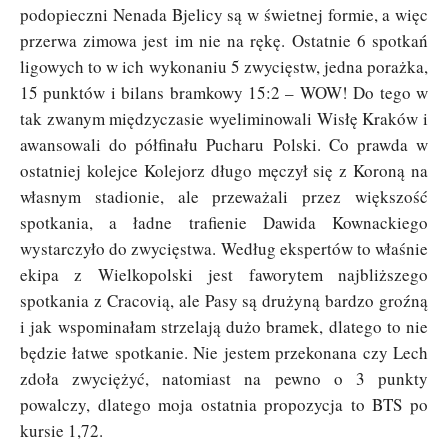
podopieczni Nenada Bjelicy są w świetnej formie, a więc
przerwa zimowa jest im nie na rękę. Ostatnie 6 spotkań
ligowych to w ich wykonaniu 5 zwycięstw, jedna porażka,
15 punktów i bilans bramkowy 15:2 – WOW! Do tego w
tak zwanym międzyczasie wyeliminowali Wisłę Kraków i
awansowali do półfinału Pucharu Polski. Co prawda w
ostatniej kolejce Kolejorz długo męczył się z Koroną na
własnym stadionie, ale przeważali przez większość
spotkania, a ładne trafienie Dawida Kownackiego
wystarczyło do zwycięstwa. Według ekspertów to właśnie
ekipa z Wielkopolski jest faworytem najbliższego
spotkania z Cracovią, ale Pasy są drużyną bardzo groźną
i jak wspominałam strzelają dużo bramek, dlatego to nie
będzie łatwe spotkanie. Nie jestem przekonana czy Lech
zdoła zwyciężyć, natomiast na pewno o 3 punkty
powalczy, dlatego moja ostatnia propozycja to BTS po
kursie 1,72.