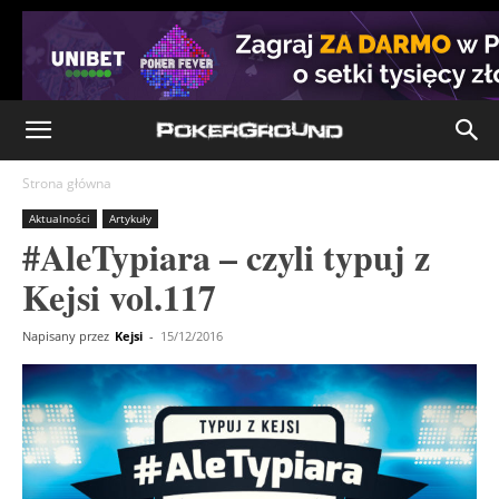
Strona główna
Aktualności
Artykuły
#AleTypiara – czyli typuj z
Kejsi vol.117
Napisany przez
Kejsi
-
15/12/2016