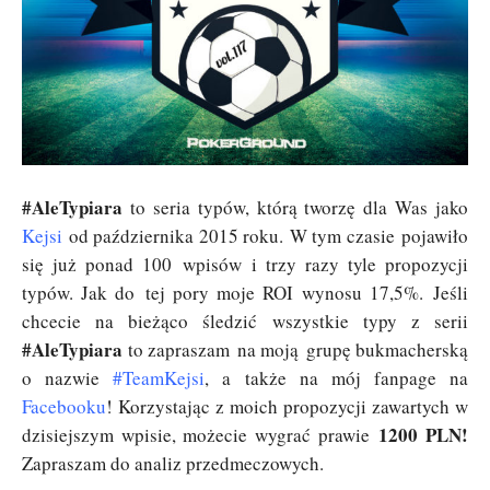
#AleTypiara
to seria typów, którą tworzę dla Was jako
Kejsi
od października 2015 roku. W tym czasie pojawiło
się już ponad 100 wpisów i trzy razy tyle propozycji
typów. Jak do tej pory moje ROI wynosu 17,5%. Jeśli
chcecie na bieżąco śledzić wszystkie typy z serii
#AleTypiara
to zapraszam na moją grupę bukmacherską
o nazwie
#TeamKejsi
, a także na mój fanpage na
Facebooku
! Korzystając z moich propozycji zawartych w
1200 PLN!
dzisiejszym wpisie, możecie wygrać prawie
Zapraszam do analiz przedmeczowych.