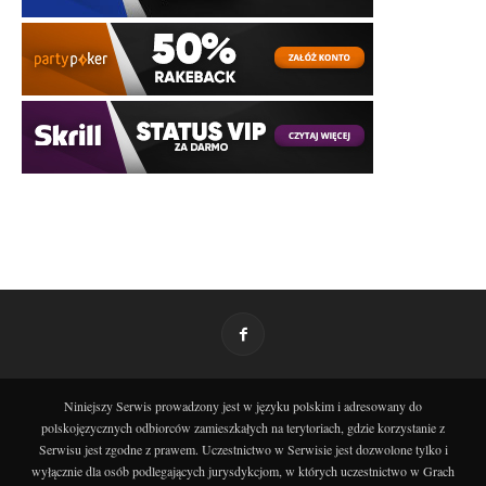
Niniejszy Serwis prowadzony jest w języku polskim i adresowany do
polskojęzycznych odbiorców zamieszkałych na terytoriach, gdzie korzystanie z
Serwisu jest zgodne z prawem. Uczestnictwo w Serwisie jest dozwolone tylko i
wyłącznie dla osób podlegających jurysdykcjom, w których uczestnictwo w Grach