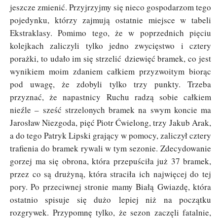
jeszcze zmienić. Przyjrzyjmy się nieco gospodarzom tego
pojedynku, którzy zajmują ostatnie miejsce w tabeli
Ekstraklasy. Pomimo tego, że w poprzednich pięciu
kolejkach zaliczyli tylko jedno zwycięstwo i cztery
porażki, to udało im się strzelić dziewięć bramek, co jest
wynikiem moim zdaniem całkiem przyzwoitym biorąc
pod uwagę, że zdobyli tylko trzy punkty. Trzeba
przyznać, że napastnicy Ruchu radzą sobie całkiem
nieźle – sześć strzelonych bramek na swym koncie ma
Jarosław Niezgoda, pięć Piotr Ćwielong, trzy Jakub Arak,
a do tego Patryk Lipski grający w pomocy, zaliczył cztery
trafienia do bramek rywali w tym sezonie. Zdecydowanie
gorzej ma się obrona, która przepuściła już 37 bramek,
przez co są drużyną, która straciła ich najwięcej do tej
pory. Po przeciwnej stronie mamy Białą Gwiazdę, która
ostatnio spisuje się dużo lepiej niż na początku
rozgrywek. Przypomnę tylko, że sezon zaczęli fatalnie,