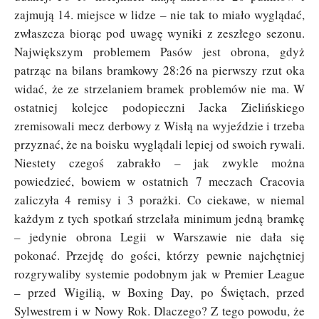
zajmują 14. miejsce w lidze – nie tak to miało wyglądać,
zwłaszcza biorąc pod uwagę wyniki z zeszłego sezonu.
Największym problemem Pasów jest obrona, gdyż
patrząc na bilans bramkowy 28:26 na pierwszy rzut oka
widać, że ze strzelaniem bramek problemów nie ma. W
ostatniej kolejce podopieczni Jacka Zielińskiego
zremisowali mecz derbowy z Wisłą na wyjeździe i trzeba
przyznać, że na boisku wyglądali lepiej od swoich rywali.
Niestety czegoś zabrakło – jak zwykle można
powiedzieć, bowiem w ostatnich 7 meczach Cracovia
zaliczyła 4 remisy i 3 porażki. Co ciekawe, w niemal
każdym z tych spotkań strzelała minimum jedną bramkę
– jedynie obrona Legii w Warszawie nie dała się
pokonać. Przejdę do gości, którzy pewnie najchętniej
rozgrywaliby systemie podobnym jak w Premier League
– przed Wigilią, w Boxing Day, po Świętach, przed
Sylwestrem i w Nowy Rok. Dlaczego? Z tego powodu, że