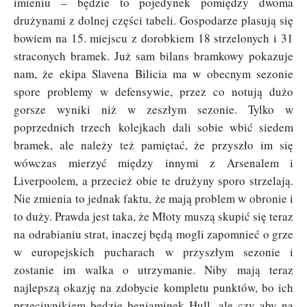
imieniu – będzie to pojedynek pomiędzy dwoma
drużynami z dolnej części tabeli. Gospodarze plasują się
bowiem na 15. miejscu z dorobkiem 18 strzelonych i 31
straconych bramek. Już sam bilans bramkowy pokazuje
nam, że ekipa Slavena Bilicia ma w obecnym sezonie
spore problemy w defensywie, przez co notują dużo
gorsze wyniki niż w zeszłym sezonie. Tylko w
poprzednich trzech kolejkach dali sobie wbić siedem
bramek, ale należy też pamiętać, że przyszło im się
wówczas mierzyć między innymi z Arsenalem i
Liverpoolem, a przecież obie te drużyny sporo strzelają.
Nie zmienia to jednak faktu, że mają problem w obronie i
to duży. Prawda jest taka, że Młoty muszą skupić się teraz
na odrabianiu strat, inaczej będą mogli zapomnieć o grze
w europejskich pucharach w przyszłym sezonie i
zostanie im walka o utrzymanie. Niby mają teraz
najlepszą okazję na zdobycie kompletu punktów, bo ich
przeciwnikiem będzie beniaminek Hull, ale czy aby na