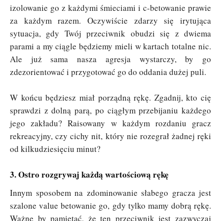
izolowanie go z każdymi śmieciami i c-betowanie prawie
za każdym razem. Oczywiście zdarzy się irytująca
sytuacja, gdy Twój przeciwnik obudzi się z dwiema
parami a my ciągle będziemy mieli w kartach totalne nic.
Ale już sama nasza agresja wystarczy, by go
zdezorientować i przygotować go do oddania dużej puli.
W końcu będziesz miał porządną rękę. Zgadnij, kto cię
sprawdzi z dolną parą, po ciągłym przebijaniu każdego
jego zakładu? Raisowany w każdym rozdaniu gracz
rekreacyjny, czy cichy nit, który nie rozegrał żadnej ręki
od kilkudziesięciu minut?
3. Ostro rozgrywaj każdą wartościową rękę
Innym sposobem na zdominowanie słabego gracza jest
szalone value betowanie go, gdy tylko mamy dobrą rękę.
Ważne by pamiętać, że ten przeciwnik jest zazwyczaj