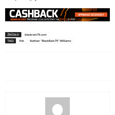
ŹRÓDŁO
blackrain79.com
TAGI
fish
Nathan "BlackRain79" Williams