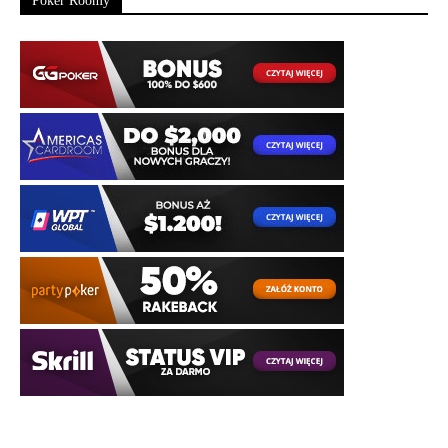
Poker Roomy