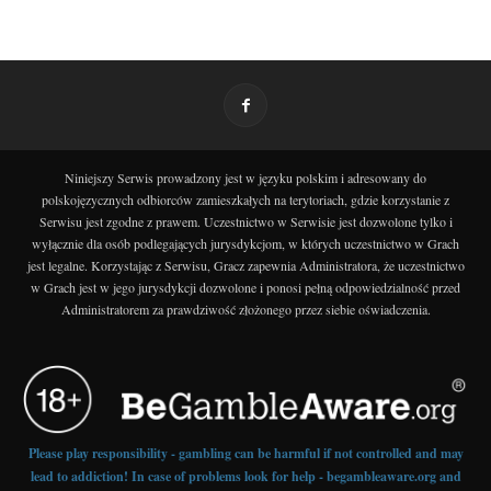
Niniejszy Serwis prowadzony jest w języku polskim i adresowany do
polskojęzycznych odbiorców zamieszkałych na terytoriach, gdzie korzystanie z
Serwisu jest zgodne z prawem. Uczestnictwo w Serwisie jest dozwolone tylko i
wyłącznie dla osób podlegających jurysdykcjom, w których uczestnictwo w Grach
jest legalne. Korzystając z Serwisu, Gracz zapewnia Administratora, że uczestnictwo
w Grach jest w jego jurysdykcji dozwolone i ponosi pełną odpowiedzialność przed
Administratorem za prawdziwość złożonego przez siebie oświadczenia.
Please play responsibility - gambling can be harmful if not controlled and may
lead to addiction! In case of problems look for help - begambleaware.org and