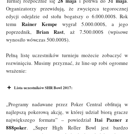
28 maja
31 maja
Turniej rozpocznie się
i potrwa do
.
Organizatorzy przewidują, że zwycięzca tegorocznej
edycji odejdzie od stołu bogatszy o 6.000.000$. Rok
Rainer Kempe
temu
wygrał 5.000.000$, a jego
Brian Rast
poprzednik,
, aż 7.500.000$ (wpisowe
wynosiło wówczas 500.000$).
Pełną listę uczestników turnieju możecie zobaczyć w
rozwinięciu. Musimy przyznać, że line-up robi ogromne
wrażenie:
Lista uczestników SHR Bowl 2017:
„Programy nadawane przez Poker Central obfitują w
najlepszą pokerową akcję, w której udział biorą gracze
Itai Pazner z
największego formatu” – powiedział
888poker
. „Super High Roller Bowl jest bardzo