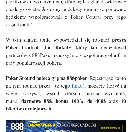
prestiżowym wydarzeniem, które będą oglądali widzowie
z całego świata. Jesteśmy podekscytowani, że ponownie
będziemy współpracowali z Poker Central przy jego
organizacji”.
prezes
W tym samym tonie wypowiedział się również
Poker Central
Joe
Kakaty
,
, który komplementował
partnerów z 888Poker i cieszył się z współpracy obu firm
przy popularyzacji pokera.
PokerGround poleca grę na 888poker
. Rejestrując konto
na tym roomie przez (z tego
linku
), możecie liczyć na
wiele korzyści, wśród których można wymienić,
darmowe 88$
bonus 100% do 400$
10
m.in.:
,
oraz
biletów turniejowych.