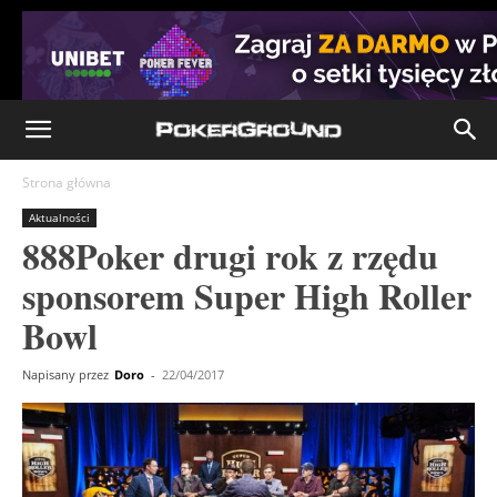
Strona główna
Aktualności
888Poker drugi rok z rzędu
sponsorem Super High Roller
Bowl
Napisany przez
Doro
-
22/04/2017