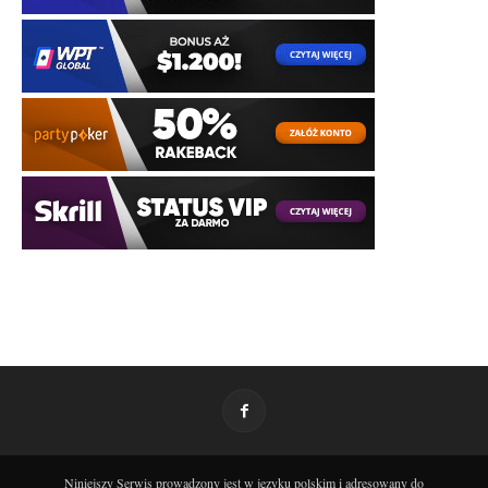
Niniejszy Serwis prowadzony jest w języku polskim i adresowany do