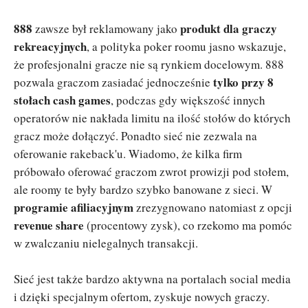
888
produkt dla graczy
zawsze był reklamowany jako
rekreacyjnych
, a polityka poker roomu jasno wskazuje,
że profesjonalni gracze nie są rynkiem docelowym. 888
tylko przy 8
pozwala graczom zasiadać jednocześnie
stołach cash games
, podczas gdy większość innych
operatorów nie nakłada limitu na ilość stołów do których
gracz może dołączyć. Ponadto sieć nie zezwala na
oferowanie rakeback'u. Wiadomo, że kilka firm
próbowało oferować graczom zwrot prowizji pod stołem,
ale roomy te były bardzo szybko banowane z sieci. W
programie afiliacyjnym
zrezygnowano natomiast z opcji
revenue share
(procentowy zysk), co rzekomo ma pomóc
w zwalczaniu nielegalnych transakcji.
Sieć jest także bardzo aktywna na portalach social media
i dzięki specjalnym ofertom, zyskuje nowych graczy.