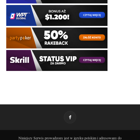
Niniejszy Serwis prowadzony jest w języku polskim i adresowany do