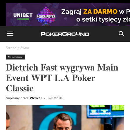
Strona główna
Aktualności
Dietrich Fast wygrywa Main
Event WPT L.A Poker
Classic
Napisany przez
Wesker
-
07/03/2016