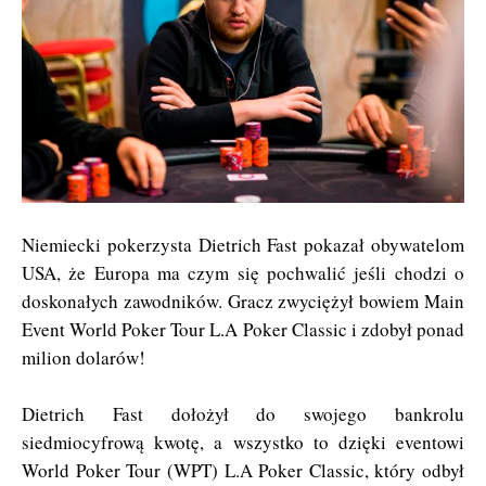
Niemiecki pokerzysta Dietrich Fast pokazał obywatelom
USA, że Europa ma czym się pochwalić jeśli chodzi o
doskonałych zawodników. Gracz zwyciężył bowiem Main
Event World Poker Tour L.A Poker Classic i zdobył ponad
milion dolarów!
Dietrich Fast dołożył do swojego bankrolu
siedmiocyfrową kwotę, a wszystko to dzięki eventowi
World Poker Tour (WPT) L.A Poker Classic, który odbył