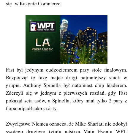
się w Kasynie Commerce.
Fast był jedynym cudzoziemcem przy stole finałowym.
Rozpoczął tę fazę mając drugi najmniejszy stack w
grupie. Anthony Spinella był natomiast chip leaderem.
Zderzyli się w jednym z pierwszych rozdań, gdy Fast
pokazał seta asów, a Spinella, który miał tylko 2 pary z
flopa odpadł jako szósty.
Zwycięstwo Niemca oznacza, że Mike Shariati nie zdobył
swojego drugiego tytułu mistrza Main Eventu WPT.