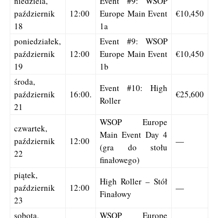
niedziela,
Event #9: WSOP
październik
12:00
Europe Main Event
€10,450
18
1a
poniedziałek,
Event #9: WSOP
październik
12:00
Europe Main Event
€10,450
19
1b
środa,
Event #10: High
październik
16:00.
€25,600
Roller
21
WSOP Europe
czwartek,
Main Event Day 4
październik
12:00
—
(gra do stołu
22
finałowego)
piątek,
High Roller – Stół
październik
12:00
—
Finałowy
23
sobota,
WSOP Europe