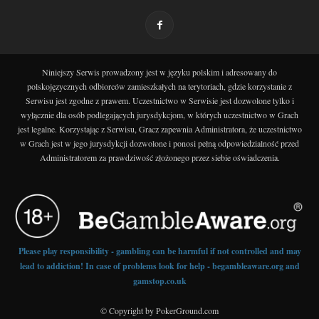
Niniejszy Serwis prowadzony jest w języku polskim i adresowany do
polskojęzycznych odbiorców zamieszkałych na terytoriach, gdzie korzystanie z
Serwisu jest zgodne z prawem. Uczestnictwo w Serwisie jest dozwolone tylko i
wyłącznie dla osób podlegających jurysdykcjom, w których uczestnictwo w Grach
jest legalne. Korzystając z Serwisu, Gracz zapewnia Administratora, że uczestnictwo
w Grach jest w jego jurysdykcji dozwolone i ponosi pełną odpowiedzialność przed
Administratorem za prawdziwość złożonego przez siebie oświadczenia.
Please play responsibility - gambling can be harmful if not controlled and may
lead to addiction! In case of problems look for help - begambleaware.org and
gamstop.co.uk
© Copyright by PokerGround.com