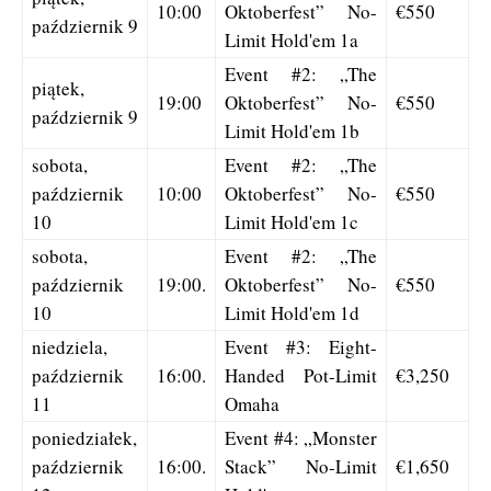
10:00
Oktoberfest” No-
€550
październik 9
Limit Hold'em 1a
Event #2: „The
piątek,
19:00
Oktoberfest” No-
€550
październik 9
Limit Hold'em 1b
sobota,
Event #2: „The
październik
10:00
Oktoberfest” No-
€550
10
Limit Hold'em 1c
sobota,
Event #2: „The
październik
19:00.
Oktoberfest” No-
€550
10
Limit Hold'em 1d
niedziela,
Event #3: Eight-
październik
16:00.
Handed Pot-Limit
€3,250
11
Omaha
poniedziałek,
Event #4: „Monster
październik
16:00.
Stack” No-Limit
€1,650