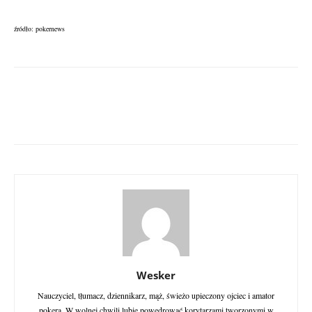
źródło: pokernews
Wesker
Nauczyciel, tłumacz, dziennikarz, mąż, świeżo upieczony ojciec i amator
pokera. W wolnej chwili lubię powędrować korytarzami tworzonymi w