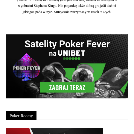
wyobraźni Stephena Kinga. Nie pogardzę także dobrą grą jeśli dać mi
jakiegoś pada w ręce. Muzycznie zatrzymany w latach 90-tych.
Poker Roomy