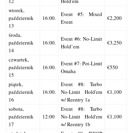
12
Hold'em
wtorek,
Event #5: Mixed
październik
16:00.
€2,200
Event
13
środa,
Event #6: No-Limit
październik
16:00.
€3,250
Hold’em
14
czwartek,
Event #7: Pot-Limit
październik
16:00.
€550
Omaha
15
piątek,
Event #8: Turbo
październik
16:00.
No-Limit Hold'em
€1,100
16
w/ Reentry 1a
sobota,
Event #8: Turbo
październik
12:00
No-Limit Hold'em
€1,100
17
w/ Reentry 1b