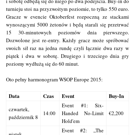
i sobotę odbędą się do niego po dwa podejścia. Buy-in do
turnieju stoi na przyzwoitym poziomie, to tylko 550 euro.
Gracze w evencie Oktoberfest rozpoczną ze stackami
wynoszącymi 5000 żetonów i będą starali się przetrwać
15 30-minutowych poziomów dnia pierwszego.
Dozwolone jest re-entry. Każdy gracz może spróbować
swoich sił raz na jedna rundę czyli łącznie dwa razy w
piątek i dwa w sobotę. Drugiego i trzeciego dnia gry
poziomy wydłużą się do 60 minut.
Oto pełny harmonogram WSOP Europe 2015:
Data
Czas
Event
Buy-In
Event #1: Six-
czwartek,
14:00
Handed No-Limit
€2,200
październik 8
Hold'em
Event #2: „The
piątek,