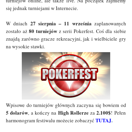
turniejów online, ale także live. Na początek zajmiemy
się jednak turniejami w Internecie.
27 sierpnia – 11 września
W dniach
zaplanowanych
80 turniejów
zostało aż
z serii Pokerfest. Coś dla siebie
znajdą zarówno gracze rekreacyjni, jak i wielbiciele gry
na wysokie stawki.
Wpisowe do turniejów głównych zaczyna się bowiem od
5 dolarów
High Rollerze
2.100$
, a kończy na
za
! Pełen
TUTAJ
.
harmonogram festiwalu możecie zobaczyć