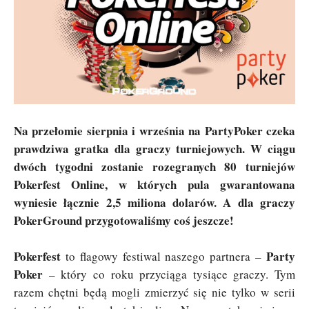
Na przełomie sierpnia i września na PartyPoker czeka
prawdziwa gratka dla graczy turniejowych. W ciągu
dwóch tygodni zostanie rozegranych 80 turniejów
Pokerfest Online, w których pula gwarantowana
wyniesie łącznie 2,5 miliona dolarów. A dla graczy
PokerGround przygotowaliśmy coś jeszcze!
Pokerfest
Party
to flagowy festiwal naszego partnera –
Poker
– który co roku przyciąga tysiące graczy. Tym
razem chętni będą mogli zmierzyć się nie tylko w serii