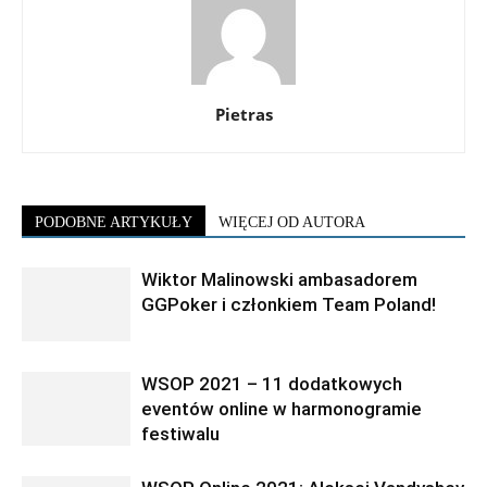
Pietras
PODOBNE ARTYKUŁY
WIĘCEJ OD AUTORA
Wiktor Malinowski ambasadorem
GGPoker i członkiem Team Poland!
WSOP 2021 – 11 dodatkowych
eventów online w harmonogramie
festiwalu