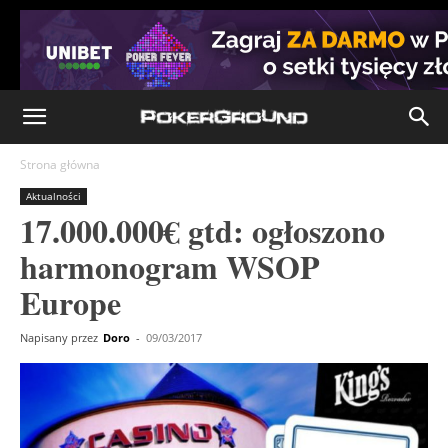
Strona główna
Aktualności
17.000.000€ gtd: ogłoszono
harmonogram WSOP
Europe
Napisany przez
Doro
-
09/03/2017