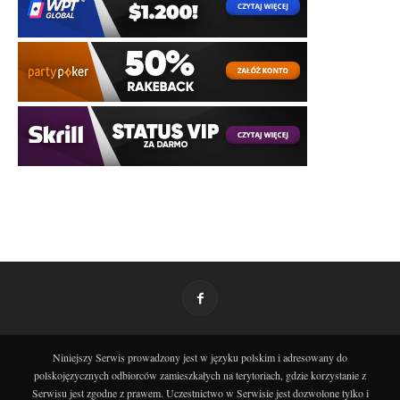
Niniejszy Serwis prowadzony jest w języku polskim i adresowany do
polskojęzycznych odbiorców zamieszkałych na terytoriach, gdzie korzystanie z
Serwisu jest zgodne z prawem. Uczestnictwo w Serwisie jest dozwolone tylko i