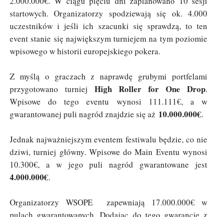
2.000.000€. W ciągu pięciu dni zaplanowano 10 sesji
startowych. Organizatorzy spodziewają się ok. 4.000
uczestników i jeśli ich szacunki się sprawdzą, to ten
event stanie się największym turniejem na tym poziomie
wpisowego w historii europejskiego pokera.
Z myślą o graczach z naprawdę grubymi portfelami
High Roller for One Drop
przygotowano turniej
.
Wpisowe do tego eventu wynosi 111.111€, a w
10.000.000€
gwarantowanej puli nagród znajdzie się aż
.
Jednak najważniejszym eventem festiwalu będzie, co nie
dziwi, turniej główny. Wpisowe do Main Eventu wynosi
10.300€, a w jego puli nagród gwarantowane jest
4.000.000€
.
Organizatorzy WSOPE zapewniają 17.000.000€ w
pulach gwarantowanych. Dodając do tego gwarancje z