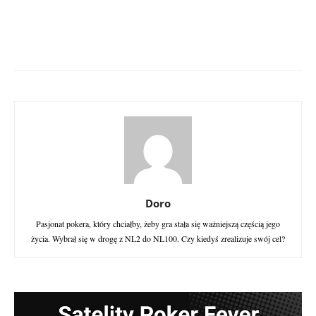
Doro
Pasjonat pokera, który chciałby, żeby gra stała się ważniejszą częścią jego
życia. Wybrał się w drogę z NL2 do NL100. Czy kiedyś zrealizuje swój cel?