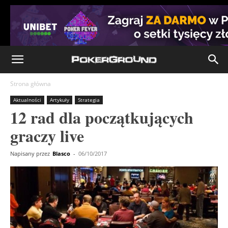
Strona główna
Aktualności
Artykuły
Strategia
12 rad dla początkujących
graczy live
Napisany przez
Blasco
-
06/10/2017