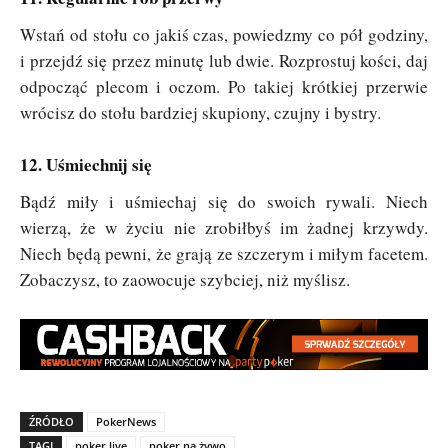
Wstań od stołu co jakiś czas, powiedzmy co pół godziny,
i przejdź się przez minutę lub dwie. Rozprostuj kości, daj
odpocząć plecom i oczom. Po takiej krótkiej przerwie
wrócisz do stołu bardziej skupiony, czujny i bystry.
12. Uśmiechnij się
Bądź miły i uśmiechaj się do swoich rywali. Niech
wierzą, że w życiu nie zrobiłbyś im żadnej krzywdy.
Niech będą pewni, że grają ze szczerym i miłym facetem.
Zobaczysz, to zaowocuje szybciej, niż myślisz.
ŹRÓDŁO
PokerNews
TAGI
poker live
poker na żywo