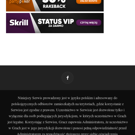
Niniejszy Serwis prowadzony jest w języku polskim i adresowany do
polskojęzycznych odbiorców zamieszkałych na terytoriach, gdzie korzystanie z
Serwisu jest zgodne z prawem. Uczestnictwo w Serwisie jest dozwolone tylko i
wyłącznie dla osób podlegających jurysdykcjom, w których uczestnictwo w Grach
jest legalne. Korzystając z Serwisu, Gracz zapewnia Administratora, że uczestnictwo
w Grach jest w jego jurysdykcji dozwolone i ponosi pełną odpowiedzialność przed
Administratorem za prawdziwość złożonego przez siebie oświadczenia.