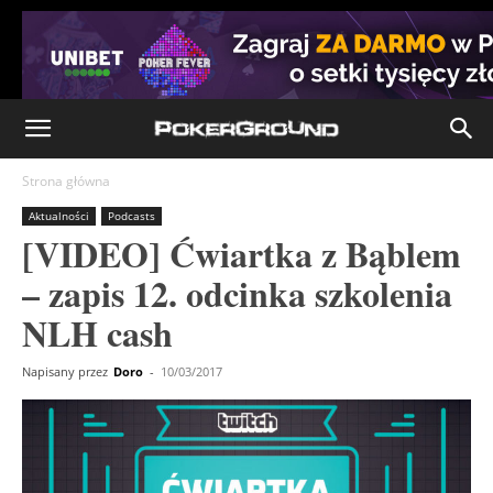
Strona główna
Aktualności
Podcasts
[VIDEO] Ćwiartka z Bąblem
– zapis 12. odcinka szkolenia
NLH cash
Napisany przez
Doro
-
10/03/2017