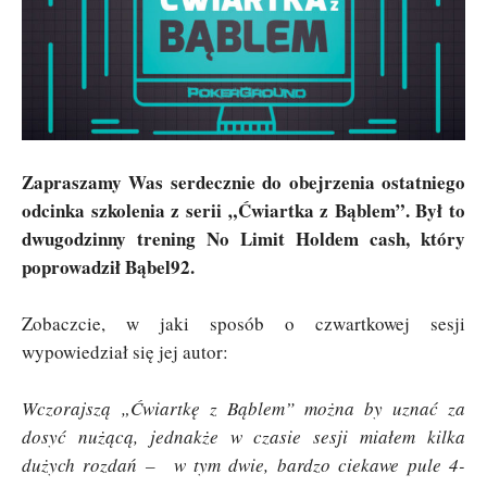
Zapraszamy Was serdecznie do obejrzenia ostatniego
odcinka szkolenia z serii „Ćwiartka z Bąblem”. Był to
dwugodzinny trening No Limit Holdem cash, który
poprowadził Bąbel92.
Zobaczcie, w jaki sposób o czwartkowej sesji
wypowiedział się jej autor:
Wczorajszą „Ćwiartkę z Bąblem” można by uznać za
dosyć nużącą, jednakże w czasie sesji miałem kilka
dużych rozdań – w tym dwie, bardzo ciekawe pule 4-