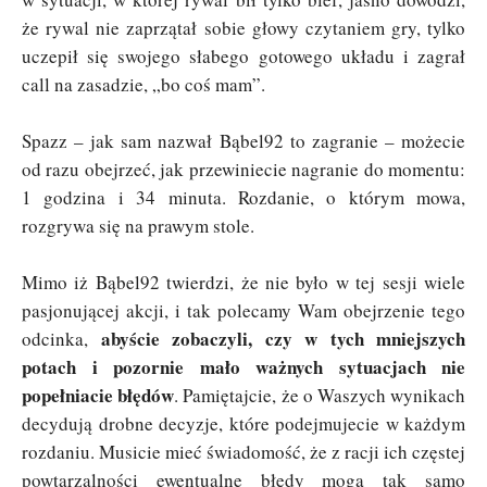
że rywal nie zaprzątał sobie głowy czytaniem gry, tylko
uczepił się swojego słabego gotowego układu i zagrał
call na zasadzie, „bo coś mam”.
Spazz – jak sam nazwał Bąbel92 to zagranie – możecie
od razu obejrzeć, jak przewiniecie nagranie do momentu:
1 godzina i 34 minuta. Rozdanie, o którym mowa,
rozgrywa się na prawym stole.
Mimo iż Bąbel92 twierdzi, że nie było w tej sesji wiele
pasjonującej akcji, i tak polecamy Wam obejrzenie tego
abyście zobaczyli, czy w tych mniejszych
odcinka,
potach i pozornie mało ważnych sytuacjach nie
popełniacie błędów
. Pamiętajcie, że o Waszych wynikach
decydują drobne decyzje, które podejmujecie w każdym
rozdaniu. Musicie mieć świadomość, że z racji ich częstej
powtarzalności ewentualne błędy mogą tak samo