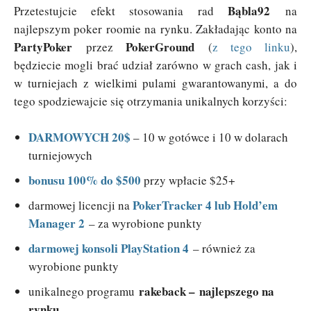
Bąbla92
Przetestujcie efekt stosowania rad
na
najlepszym poker roomie na rynku. Zakładając konto na
PartyPoker
PokerGround
przez
(
z tego linku
),
będziecie mogli brać udział zarówno w grach cash, jak i
w turniejach z wielkimi pulami gwarantowanymi, a do
tego spodziewajcie się otrzymania unikalnych korzyści:
DARMOWYCH 20$
– 10 w gotówce i 10 w dolarach
turniejowych
bonusu 100% do $500
przy wpłacie $25+
PokerTracker 4 lub Hold’em
darmowej licencji na
Manager 2
– za wyrobione punkty
darmowej konsoli PlayStation 4
– również za
wyrobione punkty
rakeback – najlepszego na
unikalnego programu
rynku