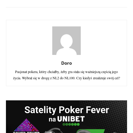
Doro
Pasjonat pokera, który chciałby, żeby gra stała się ważniejszą częścią jego
życia. Wybrał się w drogę z NL2 do NL100. Czy kiedyś zrealizuje swój cel?