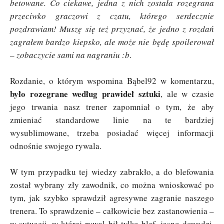
betowane. Co ciekawe, jedna z nich została rozegrana
przeciwko graczowi z czatu, którego serdecznie
pozdrawiam! Muszę się też przyznać, że jedno z rozdań
zagrałem bardzo kiepsko, ale może nie będę spoilerował
– zobaczycie sami na nagraniu :b
.
Rozdanie, o którym wspomina Bąbel92 w komentarzu,
było rozegrane według prawideł sztuki
, ale w czasie
jego trwania nasz trener zapomniał o tym, że aby
zmieniać standardowe linie na te bardziej
wysublimowane, trzeba posiadać więcej informacji
odnośnie swojego rywala.
W tym przypadku tej wiedzy zabrakło, a do blefowania
został wybrany zły zawodnik, co można wnioskować po
tym, jak szybko sprawdził agresywne zagranie naszego
trenera. To sprawdzenie – całkowicie bez zastanowienia –
w sytuacji, w której rywal bił tylko blef, jasno dowodzi,