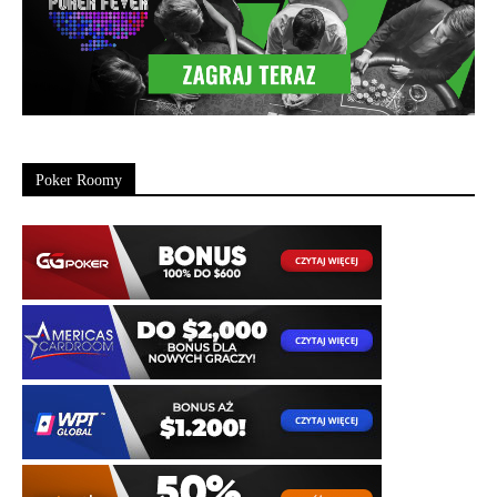
Poker Roomy