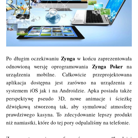
Zynga
Po długim oczekiwaniu
w końcu zaprezentowała
Zynga Poker
odnowioną wersję oprogramowania
na
urządzenia mobilne. Całkowicie przeprojektowana
aplikacja dostępna jest zarówno na urządzenia z
systemem iOS jak i na Androidzie. Apka posiada także
perspektywę pseudo 3D, nowe animacje i ścieżkę
dźwiękową stworzoną tak, aby symulować atmosferę
prawdziwego kasyna. To zdecydowanie lepszy produkt
niż namiastki, które do tej pory odpalaliśmy na telefonie.