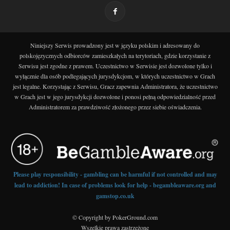
Niniejszy Serwis prowadzony jest w języku polskim i adresowany do
polskojęzycznych odbiorców zamieszkałych na terytoriach, gdzie korzystanie z
Serwisu jest zgodne z prawem. Uczestnictwo w Serwisie jest dozwolone tylko i
wyłącznie dla osób podlegających jurysdykcjom, w których uczestnictwo w Grach
jest legalne. Korzystając z Serwisu, Gracz zapewnia Administratora, że uczestnictwo
w Grach jest w jego jurysdykcji dozwolone i ponosi pełną odpowiedzialność przed
Administratorem za prawdziwość złożonego przez siebie oświadczenia.
Please play responsibility - gambling can be harmful if not controlled and may
lead to addiction! In case of problems look for help - begambleaware.org and
gamstop.co.uk
© Copyright by PokerGround.com
Wszelkie prawa zastrzeżone