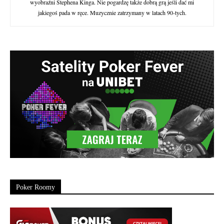
wyobraźni Stephena Kinga. Nie pogardzę także dobrą grą jeśli dać mi
jakiegoś pada w ręce. Muzycznie zatrzymany w latach 90-tych.
Poker Roomy