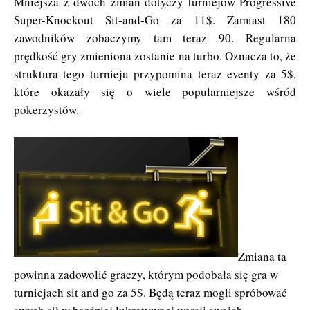
Mniejsza z dwóch zmian dotyczy turniejów Progressive
Super-Knockout Sit-and-Go za 11$. Zamiast 180
zawodników zobaczymy tam teraz 90. Regularna
prędkość gry zmieniona zostanie na turbo. Oznacza to, że
struktura tego turnieju przypomina teraz eventy za 5$,
które okazały się o wiele popularniejsze wśród
pokerzystów.
Zmiana ta
powinna zadowolić graczy, którym podobała się gra w
turniejach sit and go za 5$. Będą teraz mogli spróbować