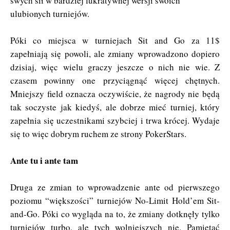
swych sił w bardziej lukratywnej wersji swoich
ulubionych turniejów.
Póki co miejsca w turniejach Sit and Go za 11$
zapełniają się powoli, ale zmiany wprowadzono dopiero
dzisiaj, więc wielu graczy jeszcze o nich nie wie. Z
czasem powinny one przyciągnąć więcej chętnych.
Mniejszy field oznacza oczywiście, że nagrody nie będą
tak soczyste jak kiedyś, ale dobrze mieć turniej, który
zapełnia się uczestnikami szybciej i trwa krócej. Wydaje
się to więc dobrym ruchem ze strony PokerStars.
Ante tu i ante tam
Druga ze zmian to wprowadzenie ante od pierwszego
poziomu “większości” turniejów No-Limit Hold’em Sit-
and-Go. Póki co wygląda na to, że zmiany dotknęły tylko
turniejów turbo, ale tych wolniejszych nie. Pamiętać