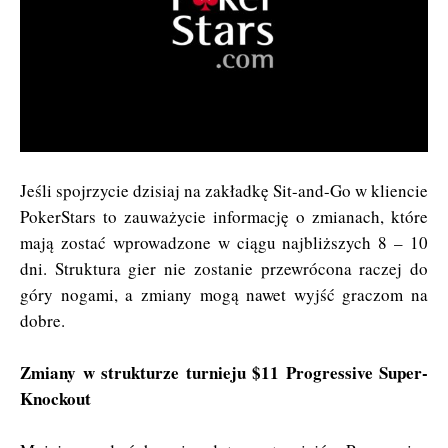
Jeśli spojrzycie dzisiaj na zakładkę Sit-and-Go w kliencie
PokerStars to zauważycie informację o zmianach, które
mają zostać wprowadzone w ciągu najbliższych 8 – 10
dni. Struktura gier nie zostanie przewrócona raczej do
góry nogami, a zmiany mogą nawet wyjść graczom na
dobre.
Zmiany w strukturze turnieju $11 Progressive Super-
Knockout