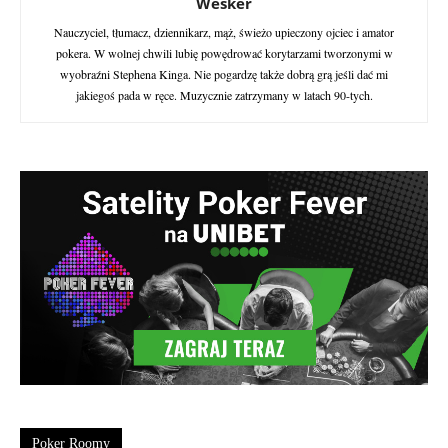
Wesker
Nauczyciel, tłumacz, dziennikarz, mąż, świeżo upieczony ojciec i amator
pokera. W wolnej chwili lubię powędrować korytarzami tworzonymi w
wyobraźni Stephena Kinga. Nie pogardzę także dobrą grą jeśli dać mi
jakiegoś pada w ręce. Muzycznie zatrzymany w latach 90-tych.
Poker Roomy