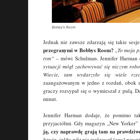
Bobby's Room
Jednak nie zawsze zdarzają się takie sesj
przegranymi w Bobbys Room?
,,To moja p
tym”
– mówi Schulman. Jennifer Harman 
sytuacji mógł zachowywać się niczym robo
Wiecie, tam wydarzyło się wiele rzec
zaangażowanym w jedno z rozdań, obok nie
graczy rozsypał się o wymieszał z pulą. D
minut.
Jennifer Harman dodaje, że pomimo taki
przyjaciółmi. Gdy magazyn ,,New Yorker” 
ją, czy naprawdę grają tam na prawdziwe
bawią, jakby nikt nie traktował [gry] poważ