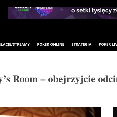
ELACJE/STREAMY
POKER ONLINE
STRATEGIA
POKER LI
’s Room – obejrzyjcie odci