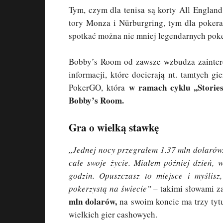
Tym, czym dla tenisa są korty All Englan
tory Monza i Nürburgring, tym dla pokera
spotkać można nie mniej legendarnych poke
Bobby’s Room od zawsze wzbudza zaintere
informacji, które docierają nt. tamtych gi
w ramach cyklu ,,Storie
PokerGO, która
Bobby’s Room.
Gra o wielką stawkę
,,Jednej nocy przegrałem 1.37 mln dolarów.
całe swoje życie. Miałem później dzień,
godzin. Opuszczasz to miejsce i myślisz,
pokerzystą na świecie”
– takimi słowami z
mln dolarów,
na swoim koncie ma trzy tytu
wielkich gier cashowych.