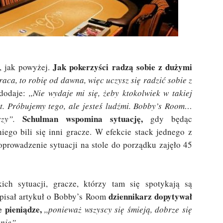
Jak pokerzyści radzą sobie z dużymi
e, jak powyżej.
raca, to robię od dawna, więc uczysz się radzić sobie z
dodaje:
,,Nie wydaje mi się, żeby ktokolwiek w takiej
t. Próbujemy tego, ale jesteś ludźmi. Bobby’s Room…
Schulman wspomina sytuację,
zy”.
gdy będąc
go bili się inni gracze. W efekcie stack jednego z
oprowadzenie sytuacji na stole do porządku zajęło 45
ch sytuacji, gracze, którzy tam się spotykają są
dziennikarz dopytywał
pisał artykuł o Bobby’s Room
 pieniądze,
,,ponieważ wszyscy się śmieją, dobrze się
nie”.