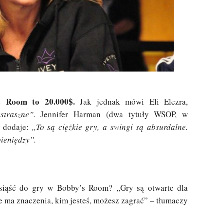
s Room to 20.000$.
Jak jednak mówi Eli Elezra,
straszne”.
Jennifer Harman (dwa tytuły WSOP, w
) dodaje:
,,To są ciężkie gry, a swingi są absurdalne.
ieniędzy”.
siąść do gry w Bobby’s Room? ,,Gry są otwarte dla
ie ma znaczenia, kim jesteś, możesz zagrać” – tłumaczy