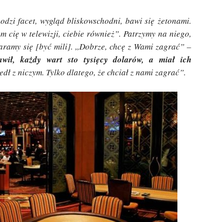
odzi facet, wygląd bliskowschodni, bawi się żetonami.
m cię w telewizji, ciebie również”. Patrzymy na niego,
taramy się [być mili]. ,,Dobrze, chcę z Wami zagrać” –
awił, każdy wart sto tysięcy dolarów, a miał ich
dł z niczym. Tylko dlatego, że chciał z nami zagrać”.