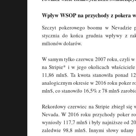
Wpływ WSOP na przychody z pokera w L
Szczyt pokerowego boomu w Nevadzie pr
stycznia do końca grudnia wpływy z ra
milionów dolarów.
W samym tylko czerwcu 2007 roku, czyli w 
na Stripie* i w jego okolicach właścicie
11,86 mln$. Ta kwota stanowiła ponad 1
analogicznym okresie w 2016 roku poker r
mln$, co stanowiło 16,5% z 78 mln$ zarobi
Rekordowy czerwiec na Stripie zbiegł się
Nevada. W 2016 roku przychody poker ro
wyniosły 117,7 mln$ i były najniższe od 2
zaledwie 98,8 mln$. Innymi słowy udany