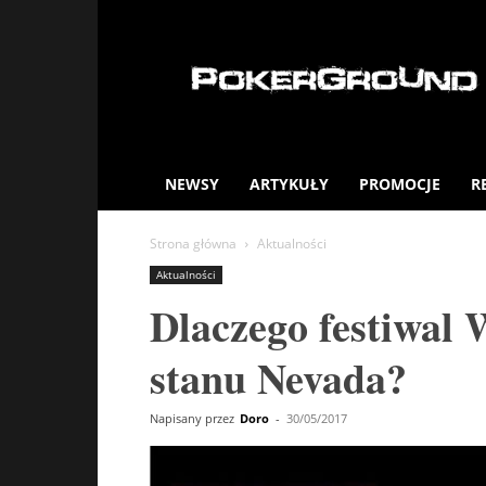
PokerGround.com
NEWSY
ARTYKUŁY
PROMOCJE
R
Strona główna
Aktualności
Aktualności
Dlaczego festiwal 
stanu Nevada?
Napisany przez
Doro
-
30/05/2017