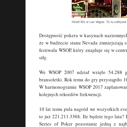
Hotel Rio w Las Vegas. To tu odbywa 
Dostępność pokera w kasynach naziemnych
że w budżecie stanu Nevada zmniejszają s
festiwalu WSOP, który znajduje się w cen
siłę.
We WSOP 2007 udział wzięło 54.288 gr
bransoletki. Rok temu do gry przystąpiło 1
W harmonogramie WSOP 2017 zaplanowano 7
kolejnych rekordów frekwencji.
10 lat temu pula nagród we wszystkich ev
to już 221.211.336$. Ile będzie tego lata
Series of Poker pozostanie jedną z naj