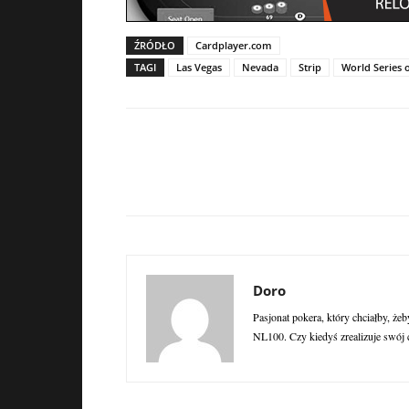
ŹRÓDŁO
Cardplayer.com
TAGI
Las Vegas
Nevada
Strip
World Series 
Doro
Pasjonat pokera, który chciałby, żeb
NL100. Czy kiedyś zrealizuje swój 