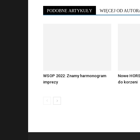
PODOBNE ARTYKUŁY
WIĘCEJ OD AUTOR
WSOP 2022: Znamy harmonogram
Nowe HORS
imprezy
do korzeni