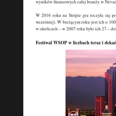
wyników finansowych całej branży w Nevad
W 2016 roku na Stripie gra toczyła się p
wcześniej). W bieżącym roku jest ich o 100
w okolicach – w 2007 roku było ich 27 – do
Festiwal WSOP w liczbach teraz i deka