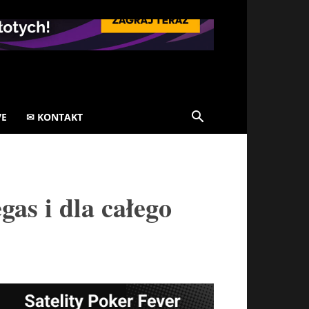
VE
✉ KONTAKT
as i dla całego