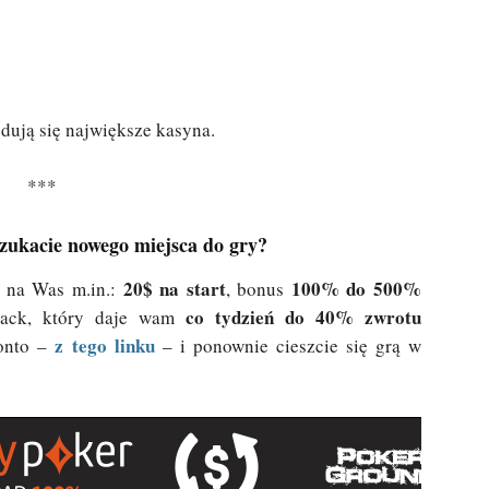
jdują się największe kasyna.
***
Szukacie nowego miejsca do gry?
20$ na start
100% do 500%
ą na Was m.in.:
, bonus
co tydzień do 40% zwrotu
back, który daje wam
z tego linku
konto –
– i ponownie cieszcie się grą w