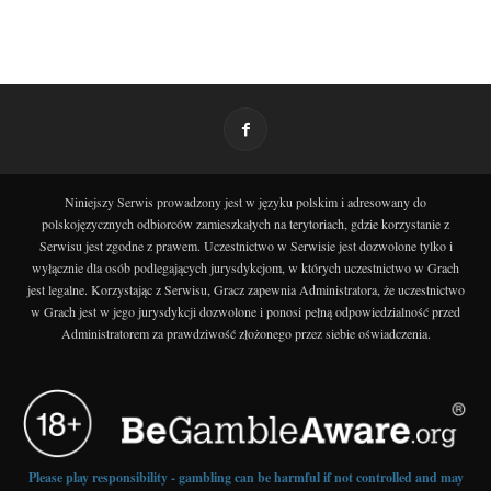
Niniejszy Serwis prowadzony jest w języku polskim i adresowany do
polskojęzycznych odbiorców zamieszkałych na terytoriach, gdzie korzystanie z
Serwisu jest zgodne z prawem. Uczestnictwo w Serwisie jest dozwolone tylko i
wyłącznie dla osób podlegających jurysdykcjom, w których uczestnictwo w Grach
jest legalne. Korzystając z Serwisu, Gracz zapewnia Administratora, że uczestnictwo
w Grach jest w jego jurysdykcji dozwolone i ponosi pełną odpowiedzialność przed
Administratorem za prawdziwość złożonego przez siebie oświadczenia.
Please play responsibility - gambling can be harmful if not controlled and may