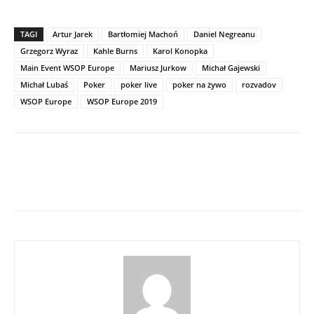
TAGI
Artur Jarek
Bartłomiej Machoń
Daniel Negreanu
Grzegorz Wyraz
Kahle Burns
Karol Konopka
Main Event WSOP Europe
Mariusz Jurkow
Michał Gajewski
Michał Lubaś
Poker
poker live
poker na żywo
rozvadov
WSOP Europe
WSOP Europe 2019