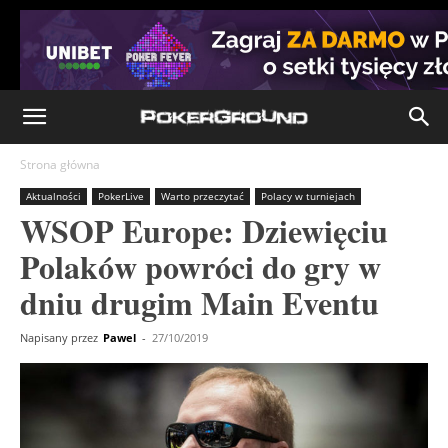
Strona główna
Aktualności
PokerLive
Warto przeczytać
Polacy w turniejach
WSOP Europe: Dziewięciu
Polaków powróci do gry w
dniu drugim Main Eventu
Napisany przez
Pawel
-
27/10/2019