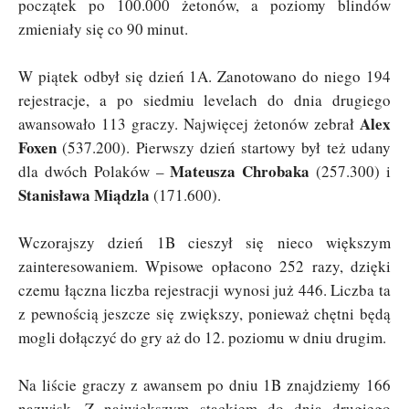
początek po 100.000 żetonów, a poziomy blindów
zmieniały się co 90 minut.
W piątek odbył się dzień 1A. Zanotowano do niego 194
rejestracje, a po siedmiu levelach do dnia drugiego
Alex
awansowało 113 graczy. Najwięcej żetonów zebrał
Foxen
(537.200). Pierwszy dzień startowy był też udany
Mateusza Chrobaka
dla dwóch Polaków –
(257.300) i
Stanisława Miądzla
(171.600).
Wczorajszy dzień 1B cieszył się nieco większym
zainteresowaniem. Wpisowe opłacono 252 razy, dzięki
czemu łączna liczba rejestracji wynosi już 446. Liczba ta
z pewnością jeszcze się zwiększy, ponieważ chętni będą
mogli dołączyć do gry aż do 12. poziomu w dniu drugim.
Na liście graczy z awansem po dniu 1B znajdziemy 166
nazwisk. Z największym stackiem do dnia drugiego