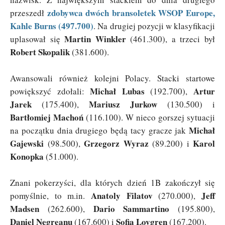
zdobywca dwóch bransoletek WSOP Europe,
przeszedł
Kahle Burns (497.700)
. Na drugiej pozycji w klasyfikacji
Martin Winkler
uplasował się
(461.300), a trzeci był
Robert Skopalik
(381.600).
Awansowali również kolejni Polacy. Stacki startowe
Michał Lubas
Artur
powiększyć zdołali:
(192.700),
Jarek
Mariusz Jurkow
(175.400),
(130.500) i
Bartłomiej Machoń
(116.100). W nieco gorszej sytuacji
Michał
na początku dnia drugiego będą tacy gracze jak
Gajewski
Grzegorz Wyraz
Karol
(98.500),
(89.200) i
Konopka
(51.000).
Znani pokerzyści, dla których dzień 1B zakończył się
Anatoly Filatov
Jeff
pomyślnie, to m.in.
(270.000),
Madsen
Dario Sammartino
(262.600),
(195.800),
Daniel Negreanu
Sofia Lovgren
(167.600) i
(167.200).