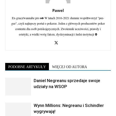
Pawel
Ex-gracz/wannabe pro ♠♣ W latach 2016-2021 dumnie współtworzył "pee-
gee", czyli najlepszy portal o pokerze. Jeden z głównych producentów poker
contentu dla osób polskojęzycznych. Zwolennik uczciwości, prawdy i
estetyki, a wielki wróg fałszu, dyskryminacji i ludzi-instytucji ⛔
PODOBNE ARTYKUŁY
WIĘCEJ OD AUTORA
Daniel Negreanu sprzedaje swoje
udziały na WSOP
Wynn Millions: Negreanu i Schindler
wygrywają!