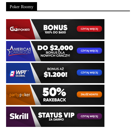
Poker Roomy