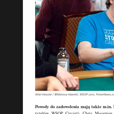
Allen Kessler / ©Melissa Haereiti, WSOP.com, PokerNews.
Powody do zadowolenia mają także m.in. N
tytułów WSOP Circuit), Chris Moorman 