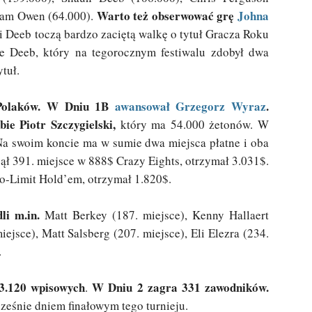
Warto też obserwować grę
Johna
dam Owen (64.000).
 Deeb toczą bardzo zaciętą walkę o tytuł Gracza Roku
e Deeb, który na tegorocznym festiwalu zdobył dwa
tuł.
olaków.
W Dniu 1B
awansował Grzegorz Wyraz
.
e Piotr Szczygielski,
który ma 54.000 żetonów. W
. Na swoim koncie ma w sumie dwa miejsca płatne i oba
ął 391. miejsce w 888$ Crazy Eights, otrzymał 3.031$.
o-Limit Hold’em, otrzymał 1.820$.
i m.in.
Matt Berkey (187. miejsce), Kenny Hallaert
ejsce), Matt Salsberg (207. miejsce), Eli Elezra (234.
.
3.120 wpisowych
W Dniu 2 zagra 331 zawodników.
.
ześnie dniem finałowym tego turnieju.