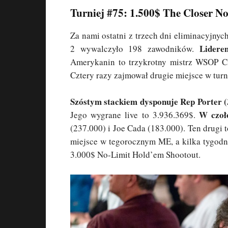
Turniej #75: 1.500$ The Closer N
Za nami ostatni z trzech dni eliminacyjn
Lidere
2 wywalczyło 198 zawodników.
Amerykanin to trzykrotny mistrz WSOP Cir
Cztery razy zajmował drugie miejsce w tur
Szóstym stackiem dysponuje Rep Porter (
W czoł
Jego wygrane live to 3.936.369$.
(237.000) i Joe Cada (183.000). Ten drugi
miejsce w tegorocznym ME, a kilka tygodni
3.000$ No-Limit Hold’em Shootout.