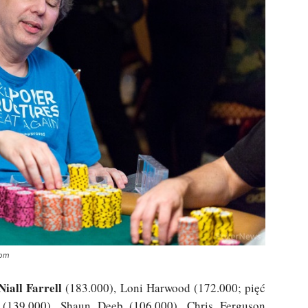
com
iall Farrell
(183.000), Loni Harwood (172.000; pięć
(139.000), Shaun Deeb (106.000), Chris Ferguson