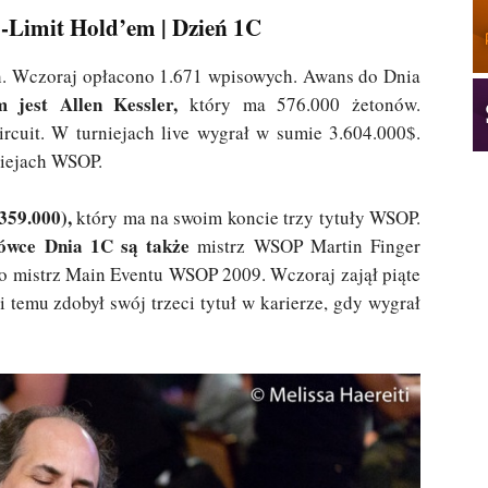
o-Limit Hold’em | Dzień 1C
ych. Wczoraj opłacono 1.671 wpisowych. Awans do Dnia
m jest Allen Kessler,
który ma 576.000 żetonów.
cuit. W turniejach live wygrał w sumie 3.604.000$.
niejach WSOP.
359.000),
który ma na swoim koncie trzy tytuły WSOP.
ówce Dnia 1C są także
mistrz WSOP Martin Finger
 to mistrz Main Eventu WSOP 2009. Wczoraj zajął piąte
 temu zdobył swój trzeci tytuł w karierze, gdy wygrał