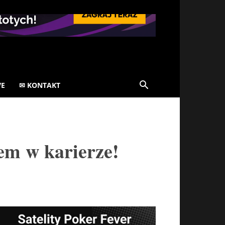
VE
✉ KONTAKT
em w karierze!