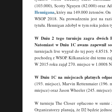
(103.000), Scotty Nguyen (82.000) oraz A
Hennigana
,
który ma 149.000 żetonów. On i
WSOP 2018. Na prowadzeniu jest na razi
tytułu. Hennigan zdobył w tym roku jeden ty
W Dniu 2 tego turnieju zagra dwóch P
Natomiast w Dniu 1C awans zapewnił sobi
turniejach live wygrał do tej pory 4.851$
pochodzą z WSOP. Kilkanaście dni temu zaj
W 2015 roku zajął 270. miejsce w 1.000$ N
W Dniu 1C na miejscach płatnych odpadl
(193. miejsce), Marvin Rettenmaier (196. mi
miejsce) oraz Jason Wheeler (245. miejsce)
W turnieju The Closer opłacono w sumie
Organizatorzy planują, że D2 będzie jednoc