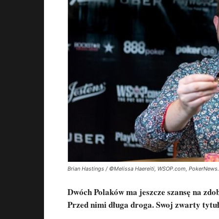
Brian Hastings / ©Melissa Haereiti, WSOP.com, PokerNew
Dwóch Polaków ma jeszcze szansę na zdoby
Przed nimi długa droga. Swoj zwarty tytuł