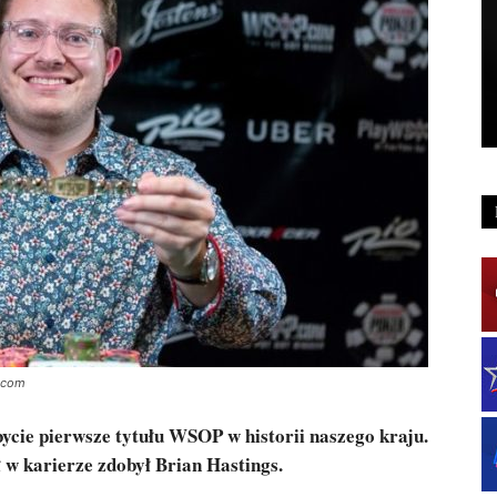
s.com
cie pierwsze tytułu WSOP w historii naszego kraju.
 w karierze zdobył Brian Hastings.