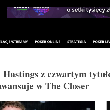
ELACJE/STREAMY
POKER ONLINE
STRATEGIA
POKER LI
Hastings z czwartym tytuł
 awansuje w The Closer