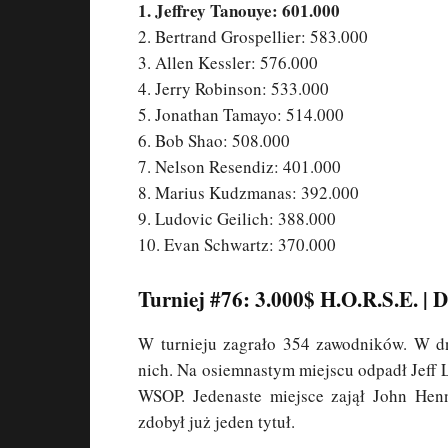
1. Jeffrey Tanouye: 601.000
2. Bertrand Grospellier: 583.000
3. Allen Kessler: 576.000
4. Jerry Robinson: 533.000
5. Jonathan Tamayo: 514.000
6. Bob Shao: 508.000
7. Nelson Resendiz: 401.000
8. Marius Kudzmanas: 392.000
9. Ludovic Geilich: 388.000
10. Evan Schwartz: 370.000
Turniej #76: 3.000$ H.O.R.S.E. | D
W turnieju zagrało 354 zawodników. W dn
nich. Na osiemnastym miejscu odpadł Jeff 
WSOP. Jedenaste miejsce zajął John Hen
zdobył już jeden tytuł.