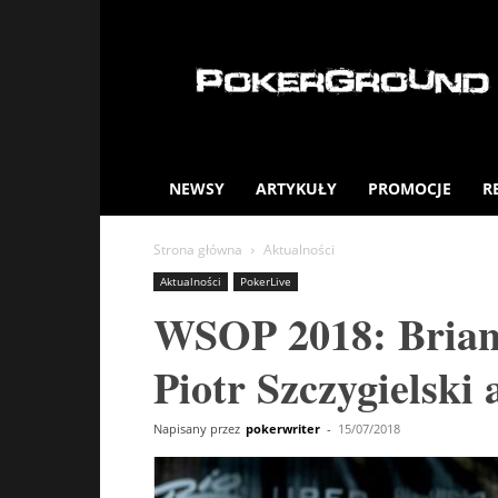
PokerGround.com
NEWSY
ARTYKUŁY
PROMOCJE
R
Strona główna
Aktualności
Aktualności
PokerLive
WSOP 2018: Brian 
Piotr Szczygielski
Napisany przez
pokerwriter
-
15/07/2018