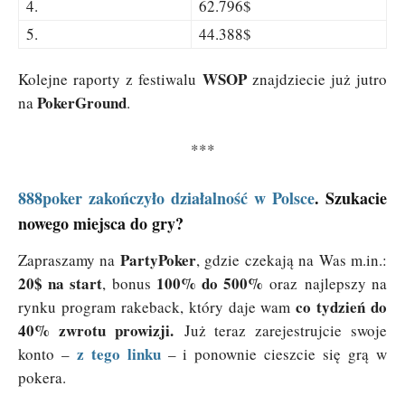
4.
62.796$
5.
44.388$
WSOP
Kolejne raporty z festiwalu
znajdziecie już jutro
PokerGround
na
.
***
888poker zakończyło działalność w Polsce
. Szukacie
nowego miejsca do gry?
PartyPoker
Zapraszamy na
, gdzie czekają na Was m.in.:
20$ na start
100% do 500%
, bonus
oraz najlepszy na
co tydzień do
rynku program rakeback, który daje wam
40% zwrotu prowizji.
Już teraz zarejestrujcie swoje
z tego linku
konto –
– i ponownie cieszcie się grą w
pokera.