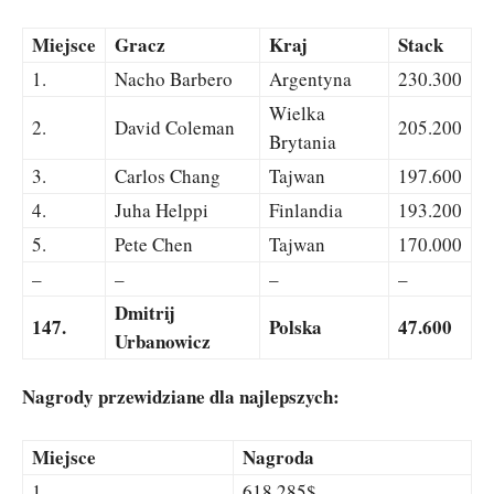
Miejsce
Gracz
Kraj
Stack
1.
Nacho Barbero
Argentyna
230.300
Wielka
2.
David Coleman
205.200
Brytania
3.
Carlos Chang
Tajwan
197.600
4.
Juha Helppi
Finlandia
193.200
5.
Pete Chen
Tajwan
170.000
–
–
–
–
Dmitrij
147.
Polska
47.600
Urbanowicz
Nagrody przewidziane dla najlepszych:
Miejsce
Nagroda
1.
618.285$