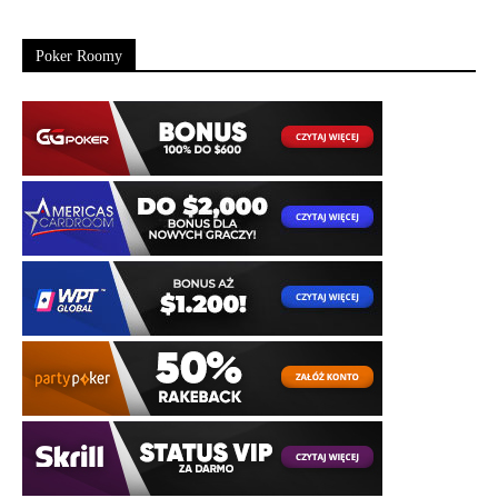
Poker Roomy