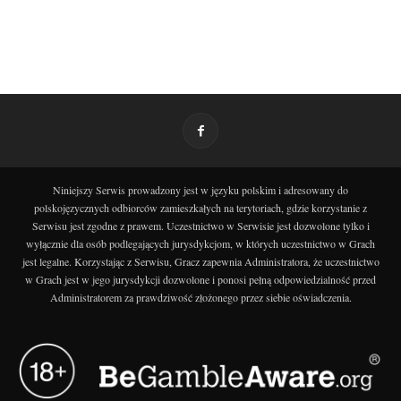
Niniejszy Serwis prowadzony jest w języku polskim i adresowany do
polskojęzycznych odbiorców zamieszkałych na terytoriach, gdzie korzystanie z
Serwisu jest zgodne z prawem. Uczestnictwo w Serwisie jest dozwolone tylko i
wyłącznie dla osób podlegających jurysdykcjom, w których uczestnictwo w Grach
jest legalne. Korzystając z Serwisu, Gracz zapewnia Administratora, że uczestnictwo
w Grach jest w jego jurysdykcji dozwolone i ponosi pełną odpowiedzialność przed
Administratorem za prawdziwość złożonego przez siebie oświadczenia.