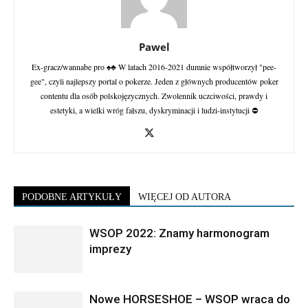
Pawel
Ex-gracz/wannabe pro ♠♣ W latach 2016-2021 dumnie współtworzył "pee-
gee", czyli najlepszy portal o pokerze. Jeden z głównych producentów poker
contentu dla osób polskojęzycznych. Zwolennik uczciwości, prawdy i
estetyki, a wielki wróg fałszu, dyskryminacji i ludzi-instytucji ⛔
PODOBNE ARTYKUŁY
WIĘCEJ OD AUTORA
WSOP 2022: Znamy harmonogram
imprezy
Nowe HORSESHOE – WSOP wraca do