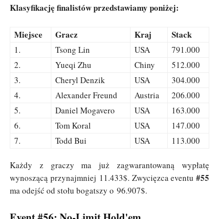
Klasyfikację finalistów przedstawiamy poniżej:
Miejsce
Gracz
Kraj
Stack
1.
Tsong Lin
USA
791.000
2.
Yueqi Zhu
Chiny
512.000
3.
Cheryl Denzik
USA
304.000
4.
Alexander Freund
Austria
206.000
5.
Daniel Mogavero
USA
163.000
6.
Tom Koral
USA
147.000
7.
Todd Bui
USA
113.000
Każdy z graczy ma już zagwarantowaną wypłatę
#55
wynoszącą przynajmniej 11.433$. Zwycięzca eventu
ma odejść od stołu bogatszy o 96.907$.
Event #56: No-Limit Hold'em