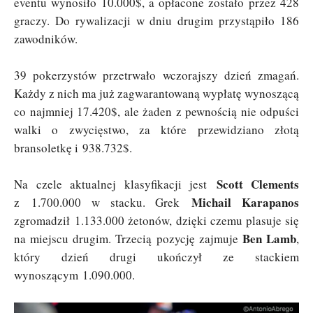
eventu wynosiło 10.000$, a opłacone zostało przez 428
graczy. Do rywalizacji w dniu drugim przystąpiło 186
zawodników.
39 pokerzystów przetrwało wczorajszy dzień zmagań.
Każdy z nich ma już zagwarantowaną wypłatę wynoszącą
co najmniej 17.420$, ale żaden z pewnością nie odpuści
walki o zwycięstwo, za które przewidziano złotą
bransoletkę i 938.732$.
Scott Clements
Na czele aktualnej klasyfikacji jest
Michail Karapanos
z 1.700.000 w stacku. Grek
zgromadził 1.133.000 żetonów, dzięki czemu plasuje się
Ben Lamb
na miejscu drugim. Trzecią pozycję zajmuje
,
który dzień drugi ukończył ze stackiem
wynoszącym 1.090.000.