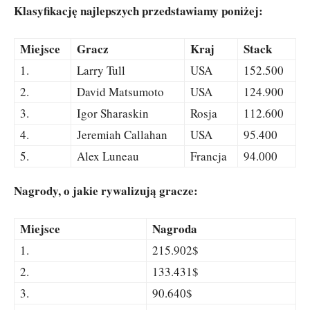
Klasyfikację najlepszych przedstawiamy poniżej:
Miejsce
Gracz
Kraj
Stack
1.
Larry Tull
USA
152.500
2.
David Matsumoto
USA
124.900
3.
Igor Sharaskin
Rosja
112.600
4.
Jeremiah Callahan
USA
95.400
5.
Alex Luneau
Francja
94.000
Nagrody, o jakie rywalizują gracze:
Miejsce
Nagroda
1.
215.902$
2.
133.431$
3.
90.640$