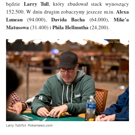
Larry Tull
będzie
, który zbudował stack wynoszący
Alexa
152.500. W dniu drugim zobaczymy jeszcze m.in.
Luneau
Davida Bacha
Mike'a
(94.000),
(64.000),
Matusowa
Phila Hellmutha
(31.400) i
(24.200).
Larry Tull/fot. Pokernews.com