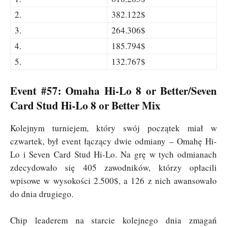
2.
382.122$
3.
264.306$
4.
185.794$
5.
132.767$
Event #57: Omaha Hi-Lo 8 or Better/Seven
Card Stud Hi-Lo 8 or Better Mix
Kolejnym turniejem, który swój początek miał w
czwartek, był event łączący dwie odmiany – Omahę Hi-
Lo i Seven Card Stud Hi-Lo. Na grę w tych odmianach
zdecydowało się 405 zawodników, którzy opłacili
wpisowe w wysokości 2.500$, a 126 z nich awansowało
do dnia drugiego.
Chip leaderem na starcie kolejnego dnia zmagań