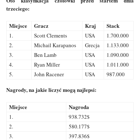
Oto klasyfikacja czołówki przed startem dnia
trzeciego:
Miejsce
Gracz
Kraj
Stack
1.
Scott Clements
USA
1.700.000
2.
Michail Karapanos
Grecja
1.133.000
3.
Ben Lamb
USA
1.090.000
4.
Ryan Miller
USA
1.011.000
5.
John Racener
USA
987.000
Nagrody, na jakie liczyć mogą najlepsi:
Miejsce
Nagroda
1.
938.732$
2.
580.177$
3.
397.836$