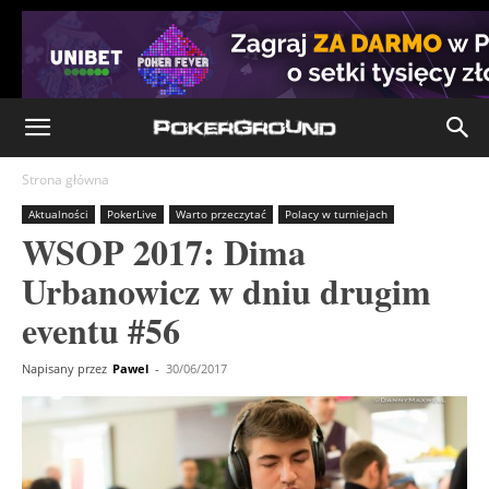
Strona główna
Aktualności
PokerLive
Warto przeczytać
Polacy w turniejach
WSOP 2017: Dima
Urbanowicz w dniu drugim
eventu #56
Napisany przez
Pawel
-
30/06/2017