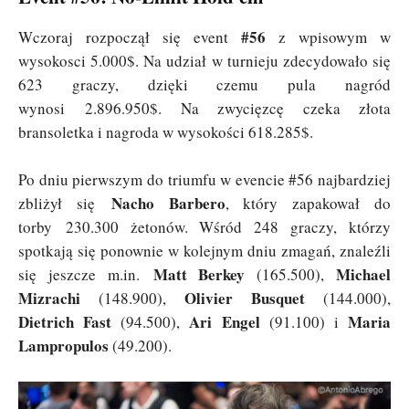
#56
Wczoraj rozpoczął się event
z wpisowym w
wysokosci 5.000$. Na udział w turnieju zdecydowało się
623 graczy, dzięki czemu pula nagród
wynosi 2.896.950$. Na zwycięzcę czeka złota
bransoletka i nagroda w wysokości 618.285$.
Po dniu pierwszym do triumfu w evencie #56 najbardziej
Nacho Barbero
zbliżył się
, który zapakował do
torby 230.300 żetonów. Wśród 248 graczy, którzy
spotkają się ponownie w kolejnym dniu zmagań, znaleźli
Matt Berkey
Michael
się jeszcze m.in.
(165.500),
Mizrachi
Olivier Busquet
(148.900),
(144.000),
Dietrich Fast
Ari Engel
Maria
(94.500),
(91.100) i
Lampropulos
(49.200).