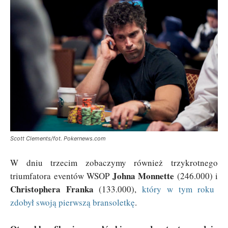
Scott Clements/fot. Pokernews.com
W dniu trzecim zobaczymy również trzykrotnego
Johna Monnette
triumfatora eventów WSOP
(246.000) i
Christophera Franka
(133.000),
który w tym roku
zdobył swoją pierwszą bransoletkę
.