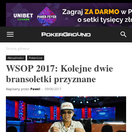
Strona główna
Aktualności
PokerLive
WSOP 2017: Kolejne dwie
bransoletki przyznane
Napisany przez
Pawel
-
09/06/2017