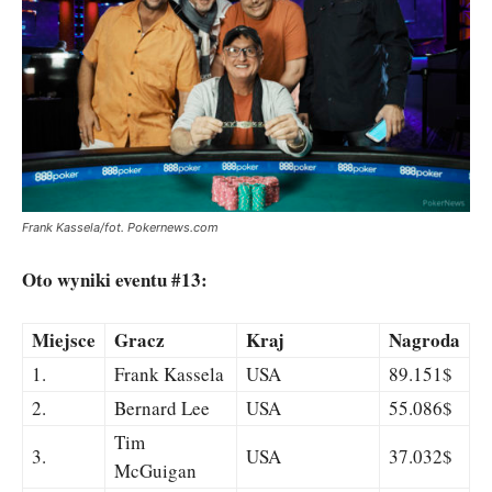
Frank Kassela/fot. Pokernews.com
Oto wyniki eventu #13:
Miejsce
Gracz
Kraj
Nagroda
1.
Frank Kassela
USA
89.151$
2.
Bernard Lee
USA
55.086$
Tim
3.
USA
37.032$
McGuigan