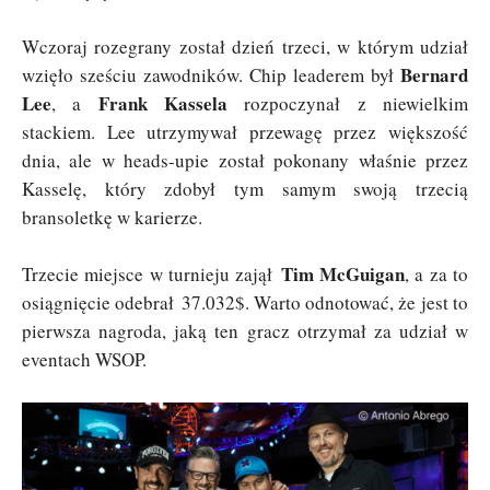
Wczoraj rozegrany został dzień trzeci, w którym udział
Bernard
wzięło sześciu zawodników. Chip leaderem był
Lee
Frank Kassela
, a
rozpoczynał z niewielkim
stackiem. Lee utrzymywał przewagę przez większość
dnia, ale w heads-upie został pokonany właśnie przez
Kasselę, który zdobył tym samym swoją trzecią
bransoletkę w karierze.
Tim McGuigan
Trzecie miejsce w turnieju zajął
, a za to
osiągnięcie odebrał 37.032$. Warto odnotować, że jest to
pierwsza nagroda, jaką ten gracz otrzymał za udział w
eventach WSOP.