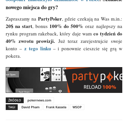
nowego miejsca do gry?
PartyPoker
Zapraszamy na
, gdzie czekają na Was m.in.:
20$ na start
100% do 500%
, bonus
oraz najlepszy na
co tydzień do
rynku program rakeback, który daje wam
40% zwrotu prowizji.
Już teraz zarejestrujcie swoje
z tego linku
konto –
– i ponownie cieszcie się grą w
pokera.
ŹRÓDŁO
pokernews.com
TAGI
David Pham
Frank Kassela
WSOP