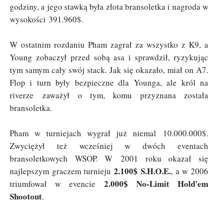
godziny, a jego stawką była złota bransoletka i nagroda w
wysokości 391.960$.
W ostatnim rozdaniu Pham zagrał za wszystko z K9, a
Young zobaczył przed sobą asa i sprawdził, ryzykując
tym samym cały swój stack. Jak się okazało, miał on A7.
Flop i turn były bezpieczne dla Younga, ale król na
riverze zaważył o tym, komu przyznana została
bransoletka.
Pham w turniejach wygrał już niemal 10.000.000$.
Zwyciężył też wcześniej w dwóch eventach
bransoletkowych WSOP. W 2001 roku okazał się
2.100$ S.H.O.E.
najlepszym graczem turnieju
, a w 2006
2.000$ No-Limit Hold'em
triumfował w evencie
Shootout
.