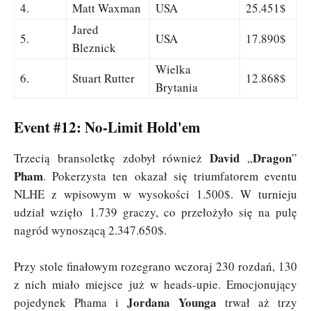
4.
Matt Waxman
USA
25.451$
Jared
5.
USA
17.890$
Bleznick
Wielka
6.
Stuart Rutter
12.868$
Brytania
Event #12: No-Limit Hold'em
David
Dragon
Trzecią bransoletkę zdobył również
„
”
Pham
. Pokerzysta ten okazał się triumfatorem eventu
NLHE z wpisowym w wysokości 1.500$. W turnieju
udział wzięło 1.739 graczy, co przełożyło się na pulę
nagród wynoszącą 2.347.650$.
Przy stole finałowym rozegrano wczoraj 230 rozdań, 130
z nich miało miejsce już w heads-upie. Emocjonujący
Jordana Younga
pojedynek Phama i
trwał aż trzy