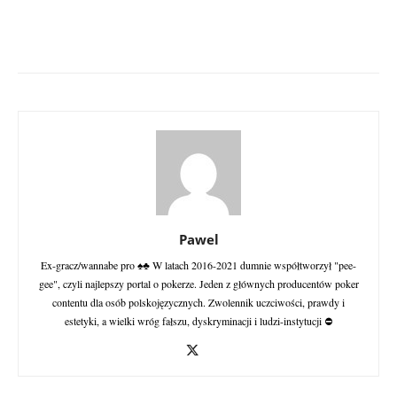
Pawel
Ex-gracz/wannabe pro ♠♣ W latach 2016-2021 dumnie współtworzył "pee-
gee", czyli najlepszy portal o pokerze. Jeden z głównych producentów poker
contentu dla osób polskojęzycznych. Zwolennik uczciwości, prawdy i
estetyki, a wielki wróg fałszu, dyskryminacji i ludzi-instytucji ⛔