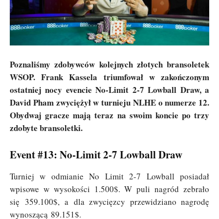
Poznaliśmy zdobywców kolejnych złotych bransoletek
WSOP. Frank Kassela triumfował w zakończonym
ostatniej nocy evencie No-Limit 2-7 Lowball Draw, a
David Pham zwyciężył w turnieju NLHE o numerze 12.
Obydwaj gracze mają teraz na swoim koncie po trzy
zdobyte bransoletki.
Event #13: No-Limit 2-7 Lowball Draw
Turniej w odmianie No Limit 2-7 Lowball posiadał
wpisowe w wysokości 1.500$. W puli nagród zebrało
się 359.100$, a dla zwycięzcy przewidziano nagrodę
wynoszącą 89.151$.