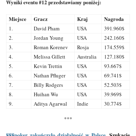
Wyniki eventu #12 przedstawiamy poniżej:
Miejsce
Gracz
Kraj
Nagroda
1.
David Pham
USA
391.960$
2.
Jordan Young
USA
242.160$
3.
Roman Korenev
Rosja
174.559$
4.
Melissa Gillett
Australia
127.180$
5.
Kevin Trettin
USA
93.667$
6.
Nathan Pfluger
USA
69.741$
7.
Billy Rodgers
USA
52.503$
8.
Huihan Wu
USA
39.969$
9.
Aditya Agarwal
Indie
30.774$
***
888poker zakończyło działalność w Polsce
. Szukacie