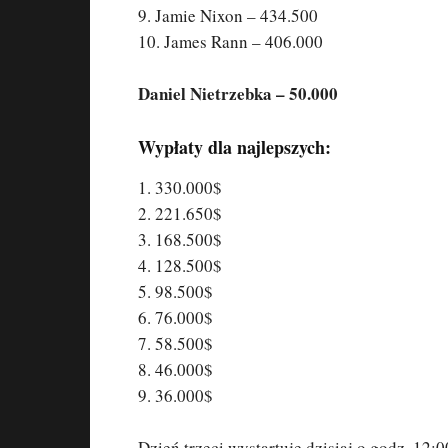
9. Jamie Nixon – 434.500
10. James Rann – 406.000
Daniel Nietrzebka – 50.000
Wypłaty dla najlepszych:
1. 330.000$
2. 221.650$
3. 168.500$
4. 128.500$
5. 98.500$
6. 76.000$
7. 58.500$
8. 46.000$
9. 36.000$
Dzień trzeci wystartuje dzisiaj o godz. 12