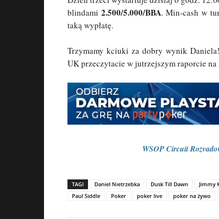
2.500/5.000/BBA
blindami
. Min-cash w tu
taką wypłatę.
Trzymamy kciuki za dobry wynik Daniela
UK przeczytacie w jutrzejszym raporcie na
WSOP Circuit Rozvadov:
TAGI
Daniel Nietrzebka
Dusk Till Dawn
Jimmy 
Paul Siddle
Poker
poker live
poker na żywo