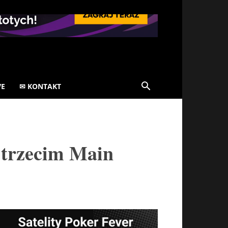
VE
✉ KONTAKT
 trzecim Main