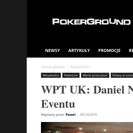
PokerGround.com
NEWSY
ARTYKUŁY
PROMOCJE
R
Strona główna
Aktualności
Aktualności
PokerLive
Warto przeczytać
Polacy w turn
WPT UK: Daniel Ni
Eventu
Napisany przez
Pawel
-
05/10/2019