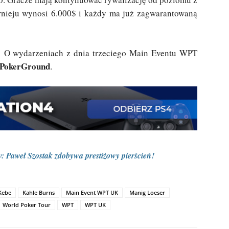
rnieju wynosi 6.000$ i każdy ma już zagwarantowaną
! O wydarzeniach z dnia trzeciego Main Eventu WPT
PokerGround
.
 Paweł Szostak zdobywa prestiżowy pierścień!
Kebe
Kahle Burns
Main Event WPT UK
Manig Loeser
World Poker Tour
WPT
WPT UK