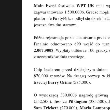
Main Event
WPT UK
festiwalu
miał wp
zagwarantowano 1.500.000$. Gracze mogli 
PartyPoker
platformie
odbył się dzień 1+2
jeszcze dwa dni startowe.
Późna rejestracja pozostała otwarta przez
Finalnie odnotowano 690 wejść do turn
2.007.900$
. Wypłaty odbierze 100 graczy,
z uczestników dnia trzeciego.
Chip leaderem przed dzisiejszym dniem
870.000 żetonów. Na drugiej pozycji w kl
Barry Grime
trzeciej
(585.000).
O wynoszącą 330.000$ nagrodę główną w
Jessica Pilkington
(552.500),
(385.500),
Sam Trickett
Maria Lamprop
(270.000),