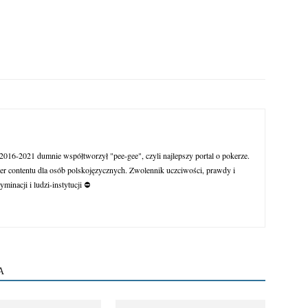
016-2021 dumnie współtworzył "pee-gee", czyli najlepszy portal o pokerze.
r contentu dla osób polskojęzycznych. Zwolennik uczciwości, prawdy i
yminacji i ludzi-instytucji ⛔
A