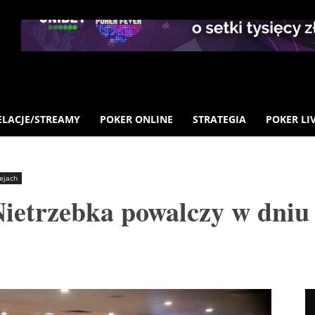
ELACJE/STREAMY
POKER ONLINE
STRATEGIA
POKER LI
iejach
etrzebka powalczy w dniu