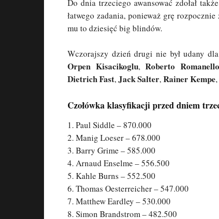
Do dnia trzeciego awansować zdołał także
łatwego zadania, ponieważ grę rozpocznie 
mu to dziesięć big blindów.
Wczorajszy dzień drugi nie był udany dla
Orpen Kisacikoglu
Roberto Romanell
,
Dietrich Fast
Jack Salter
Rainer Kempe
,
,
,
Czołówka klasyfikacji przed dniem trze
1. Paul Siddle – 870.000
2. Manig Loeser – 678.000
3. Barry Grime – 585.000
4. Arnaud Enselme – 556.500
5. Kahle Burns – 552.500
6. Thomas Oesterreicher – 547.000
7. Matthew Eardley – 530.000
8. Simon Brandstrom – 482.500