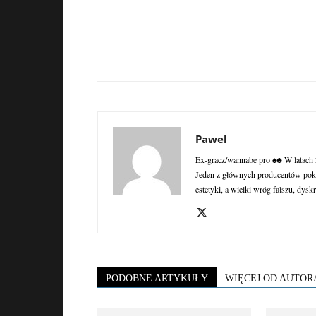
Pawel
Ex-gracz/wannabe pro ♠♣ W latach 2
Jeden z głównych producentów poke
estetyki, a wielki wróg fałszu, dyskr
PODOBNE ARTYKUŁY
WIĘCEJ OD AUTOR