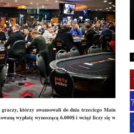
0 graczy, którzy awansowali do dnia trzeciego Main
waną wypłatę wynoszącą 6.000$ i wciąż liczy się w