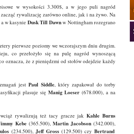
isowe w wysokości 3.300$, a w jego puli nagród
zacząć rywalizację zarówno online, jak i na żywo. Na
Dusk Till Dawn
, a w kasynie
w Nottingham rozegrano
 cztery pierwsze poziomy we wczorajszym dniu drugim.
ieju, co przełożyło się na pulę nagród wynoszącą
 co oznacza, że z pieniędzmi od stołów odejdzie każdy
Paul Siddle
 zmagań jest
, który zapakował do torby
Manig Loeser
asyfikacji plasuje się
(678.000), a na
Kahle Burns
ciąż rywalizują też tacy gracze jak
Jimmy Kebe
Martin Jacobson
(365.500),
(342.000),
ulos
Jeff Gross
Bertrand
(234.500),
(129.500) czy