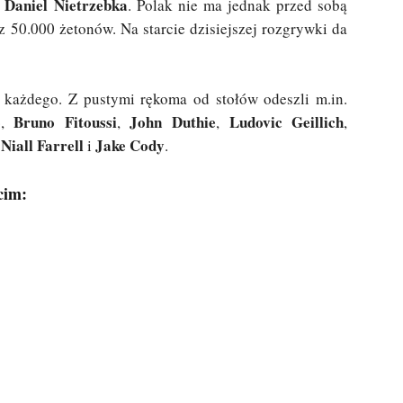
Daniel Nietrzebka
. Polak nie ma jednak przed sobą
z 50.000 żetonów. Na starcie dzisiejszej rozgrywki da
 każdego. Z pustymi rękoma od stołów odeszli m.in.
o
Bruno Fitoussi
John Duthie
Ludovic Geillich
,
,
,
,
Niall Farrell
Jake Cody
i
.
cim: