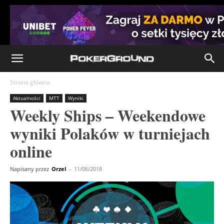
Strona główna
Aktualności
MTT
Wyniki
Weekly Ships – Weekendowe
wyniki Polaków w turniejach
online
Napisany przez
Orzel
-
11/06/2018