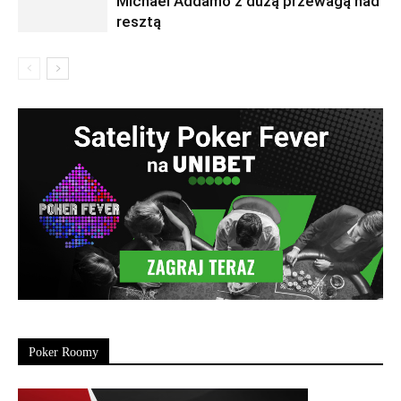
Michael Addamo z dużą przewagą nad
resztą
Poker Roomy