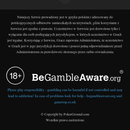
Niniejszy Serwis prowadzony jest w języku polskim i adresowany do
polskojęzycznych odbiorców zamieszkałych na terytoriach, gdzie korzystanie z
Serwisu jest zgodne z prawem. Uczestnictwo w Serwisie jest dozwolone tylko i
wyłącznie dla osób podlegających jurysdykcjom, w których uczestnictwo w Grach
jest legalne. Korzystając z Serwisu, Gracz zapewnia Administratora, że uczestnictwo
w Grach jest w jego jurysdykcji dozwolone i ponosi pełną odpowiedzialność przed
Administratorem za prawdziwość złożonego przez siebie oświadczenia.
Please play responsibility - gambling can be harmful if not controlled and may
lead to addiction! In case of problems look for help - begambleaware.org and
gamstop.co.uk
© Copyright by PokerGround.com
Wszelkie prawa zastrzeżone