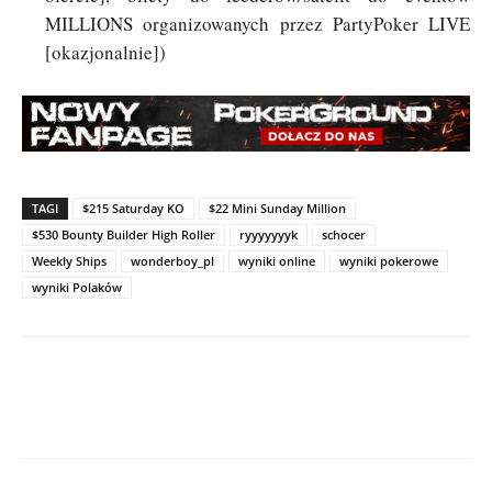
MILLIONS organizowanych przez PartyPoker LIVE
[okazjonalnie])
TAGI
$215 Saturday KO
$22 Mini Sunday Million
$530 Bounty Builder High Roller
ryyyyyyyk
schocer
Weekly Ships
wonderboy_pl
wyniki online
wyniki pokerowe
wyniki Polaków