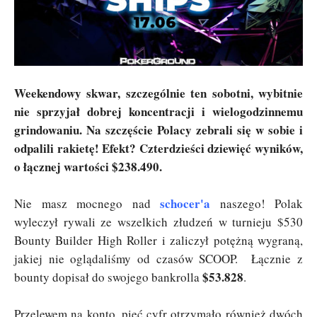
Weekendowy skwar, szczególnie ten sobotni, wybitnie
nie sprzyjał dobrej koncentracji i wielogodzinnemu
grindowaniu. Na szczęście Polacy zebrali się w sobie i
odpalili rakietę! Efekt? Czterdzieści dziewięć wyników,
o łącznej wartości $238.490.
schocer'a
Nie masz mocnego nad
naszego! Polak
wyleczył rywali ze wszelkich złudzeń w turnieju $530
Bounty Builder High Roller i zaliczył potężną wygraną,
jakiej nie oglądaliśmy od czasów SCOOP. Łącznie z
$53.828
bounty dopisał do swojego bankrolla
.
Przelewem na konto, pięć cyfr otrzymało również dwóch