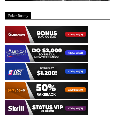
Poker Roomy