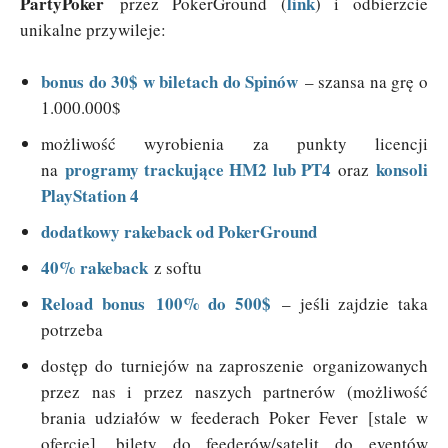
PartyPoker
link
przez PokerGround (
) i odbierzcie
unikalne przywileje:
bonus do 30$ w biletach do Spinów
– szansa na grę o
1.000.000$
możliwość wyrobienia za punkty licencji
programy trackujące HM2 lub PT4
konsoli
na
oraz
PlayStation 4
dodatkowy rakeback od PokerGround
40% rakeback
z softu
Reload bonus
100% do 500$
– jeśli zajdzie taka
potrzeba
dostęp do turniejów na zaproszenie organizowanych
przez nas i przez naszych partnerów (możliwość
brania udziałów w feederach Poker Fever [stale w
ofercie], bilety do feederów/satelit do eventów