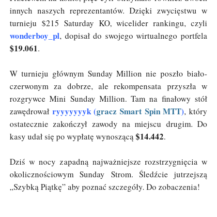
innych naszych reprezentantów. Dzięki zwycięstwu w
turnieju $215 Saturday KO, wicelider rankingu, czyli
wonderboy_pl
, dopisał do swojego wirtualnego portfela
$19.061
.
W turnieju głównym Sunday Million nie poszło biało-
czerwonym za dobrze, ale rekompensata przyszła w
rozgrywce Mini Sunday Million. Tam na finałowy stół
ryyyyyyyk (
gracz Smart Spin MTT
)
zawędrował
, który
ostatecznie zakończył zawody na miejscu drugim. Do
$14.442
kasy udał się po wypłatę wynoszącą
.
Dziś w nocy zapadną najważniejsze rozstrzygnięcia w
okolicznościowym Sunday Strom. Śledźcie jutrzejszą
„Szybką Piątkę” aby poznać szczegóły. Do zobaczenia!