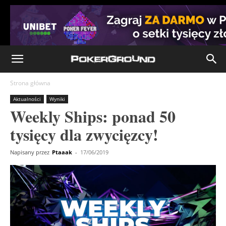
Strona główna
Aktualności
Wyniki
Weekly Ships: ponad 50
tysięcy dla zwycięzcy!
Napisany przez
Ptaaak
-
17/06/2019