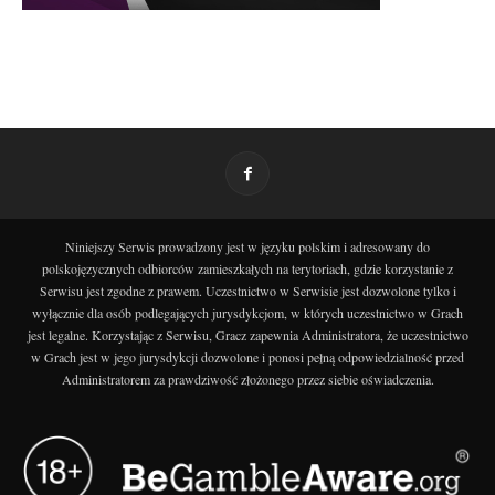
Niniejszy Serwis prowadzony jest w języku polskim i adresowany do
polskojęzycznych odbiorców zamieszkałych na terytoriach, gdzie korzystanie z
Serwisu jest zgodne z prawem. Uczestnictwo w Serwisie jest dozwolone tylko i
wyłącznie dla osób podlegających jurysdykcjom, w których uczestnictwo w Grach
jest legalne. Korzystając z Serwisu, Gracz zapewnia Administratora, że uczestnictwo
w Grach jest w jego jurysdykcji dozwolone i ponosi pełną odpowiedzialność przed
Administratorem za prawdziwość złożonego przez siebie oświadczenia.