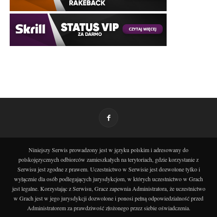
Niniejszy Serwis prowadzony jest w języku polskim i adresowany do
polskojęzycznych odbiorców zamieszkałych na terytoriach, gdzie korzystanie z
Serwisu jest zgodne z prawem. Uczestnictwo w Serwisie jest dozwolone tylko i
wyłącznie dla osób podlegających jurysdykcjom, w których uczestnictwo w Grach
jest legalne. Korzystając z Serwisu, Gracz zapewnia Administratora, że uczestnictwo
w Grach jest w jego jurysdykcji dozwolone i ponosi pełną odpowiedzialność przed
Administratorem za prawdziwość złożonego przez siebie oświadczenia.