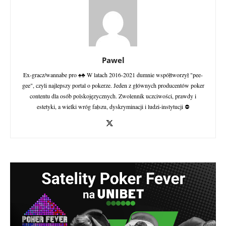
Pawel
Ex-gracz/wannabe pro ♠♣ W latach 2016-2021 dumnie współtworzył "pee-
gee", czyli najlepszy portal o pokerze. Jeden z głównych producentów poker
contentu dla osób polskojęzycznych. Zwolennik uczciwości, prawdy i
estetyki, a wielki wróg fałszu, dyskryminacji i ludzi-instytucji ⛔