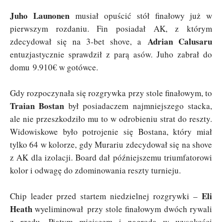
Juho Launonen
musiał opuścić stół finałowy już w
pierwszym rozdaniu. Fin posiadał AK, z którym
Adrian Calusaru
zdecydował się na 3-bet shove, a
entuzjastycznie sprawdził z parą asów. Juho zabrał do
domu 9.910€ w gotówce.
Gdy rozpoczynała się rozgrywka przy stole finałowym, to
Traian Bostan
był posiadaczem najmniejszego stacka,
ale nie przeszkodziło mu to w odrobieniu strat do reszty.
Widowiskowe było potrojenie się Bostana, który miał
tylko 64 w kolorze, gdy Murariu zdecydował się na shove
z AK dla izolacji. Board dał późniejszemu triumfatorowi
kolor i odwagę do zdominowania reszty turnieju.
Eli
Chip leader przed startem niedzielnej rozgrywki –
Heath
wyeliminował przy stole finałowym dwóch rywali
z rzędu. Piątym miejscem i nagrodą w wysokości