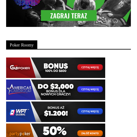
Poker Roomy