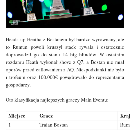
Heads-up Heatha z Bostanem był bardzo wyrównany, ale
to Rumun powoli kruszył stack rywala i ostatecznie
doprowadził go do stanu 14 big blindów. W ostatnim
rozdaniu Heath wykonał shove z Q7, a Bostan nie miał
oporów przed callowaniem z AQ. Niespodzianki nie było
i trofeum oraz 100.000€ powędrowało do reprezentanta
gospodarzy.
Oto klasyfikacja najlepszych graczy Main Eventu:
Miejsce
Gracz
Kra
1
Traian Bostan
Rum