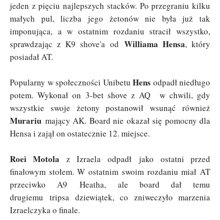
jeden z pięciu najlepszych stacków. Po przegraniu kilku
małych pul, liczba jego żetonów nie była już tak
imponująca, a w ostatnim rozdaniu stracił wszystko,
Williama Hensa
sprawdzając z K9 shove'a od
, który
posiadał AT.
Hens
Popularny w społeczności Unibetu
odpadł niedługo
potem. Wykonał on 3-bet shove z AQ w chwili, gdy
wszystkie swoje żetony postanowił wsunąć również
Murariu
mający AK. Board nie okazał się pomocny dla
Hensa i zajął on ostatecznie 12. miejsce.
Roei Motola
z Izraela odpadł jako ostatni przed
finałowym stołem. W ostatnim swoim rozdaniu miał AT
przeciwko A9 Heatha, ale board dał temu
drugiemu tripsa dziewiątek, co zniweczyło marzenia
Izraelczyka o finale.