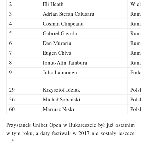
2
Eli Heath
Wiel
3
Adrian Stefan Calusaru
Rum
4
Cosmin Cimpeanu
Rum
5
Gabriel Gavrila
Rum
6
Dan Murariu
Rum
7
Eugen Chiva
Rum
8
Ionut-Alin Tambura
Rum
9
Juho Launonen
Finl
29
Krzysztof Idziak
Pols
36
Michał Sobański
Pols
60
Mariusz Niski
Pols
Przystanek Unibet Open w Bukareszcie był już ostatnim
w tym roku, a daty festiwali w 2017 nie zostały jeszcze