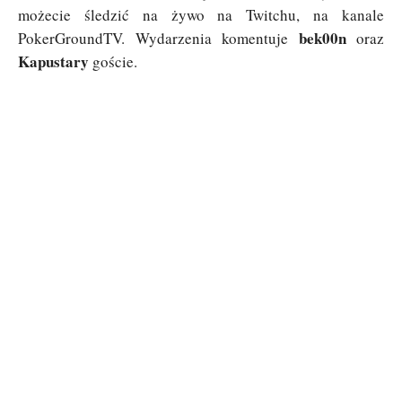
możecie śledzić na żywo na Twitchu, na kanale
bek00n
PokerGroundTV. Wydarzenia komentuje
oraz
Kapustary
goście.