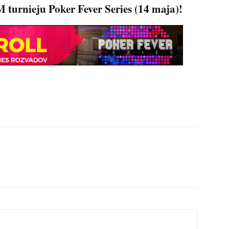
rnieju Poker Fever Series (14 maja)!