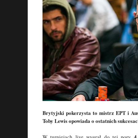
Brytyjski pokerzysta to mistrz EPT i Aus
Toby Lewis opowiada o ostatnich sukcesach
4
W turniejach live wygrał do tej pory