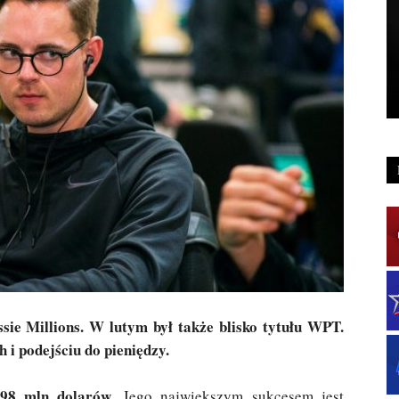
sie Millions. W lutym był także blisko tytułu WPT.
 i podejściu do pieniędzy.
.98 mln dolarów.
Jego największym sukcesem jest