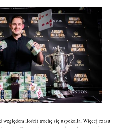
od względem ilości) trochę się uspokoiła. Więcej czasu