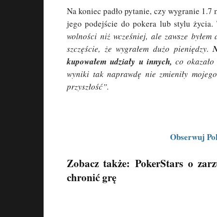
Na koniec padło pytanie, czy wygranie 1.7 
jego podejście do pokera lub stylu życia.
wolności niż wcześniej, ale zawsze byłem
szczęście, że wygrałem dużo pieniędzy.
N
kupowałem udziały u innych,
co okazało 
wyniki tak naprawdę nie zmieniły mojego
przyszłość”.
Obserwuj Po
Zobacz także:
PokerStars o za
chronić grę