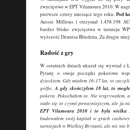
zwycięstwo w EPT Vilamoura 2010. W nagro
Pod ko
pierwsze cztery miesiące tego roku.
Aussie Millions i otrzymał 1.458.198 A
bardzo blisko zwycięstwa w turnieju WP
wyższość Dennisa Bliedena. Za drugie miej
Radość z gry
W ostatnich dniach ukazał się wywiad z L
Pytany o swoje początki pokerowe ws
dzieckiem. Gdy miałem 16-17 lat, to zaczęl
golfie.
A gdy skończyłem 18 lat, to mog
pokera. Pokochałem to. Nie wygrywałem, al
stało się to czymś poważniejszym, ale ja n
EPT Vilamoura 2010 i to była wielka 
budowałem swój kapitał w grach cashowyc
turniejach w Wielkiej Brytanii, ale nic nie 