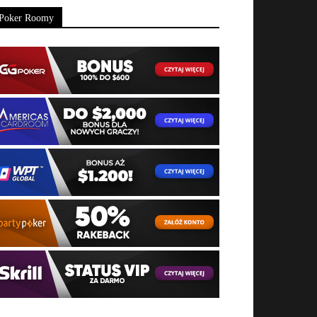
Poker Roomy