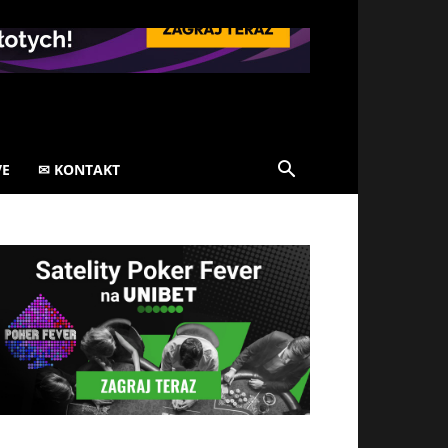
VE
✉ KONTAKT