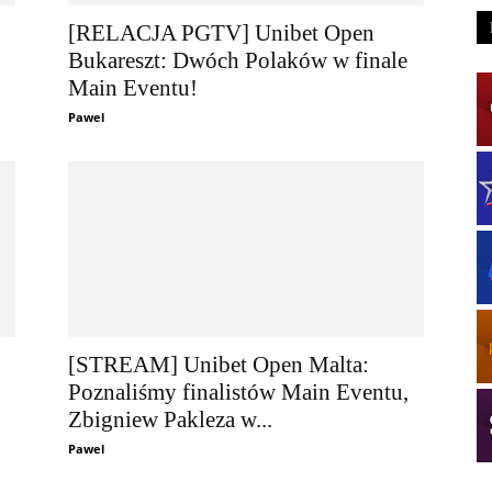
[RELACJA PGTV] Unibet Open
Bukareszt: Dwóch Polaków w finale
Main Eventu!
Pawel
[STREAM] Unibet Open Malta:
Poznaliśmy finalistów Main Eventu,
Zbigniew Pakleza w...
Pawel