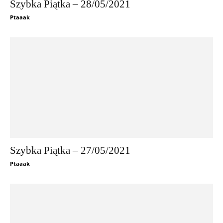
Szybka Piątka – 28/05/2021
Ptaaak
Szybka Piątka – 27/05/2021
Ptaaak