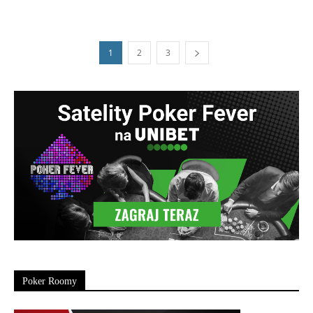
1
2
3
Poker Roomy