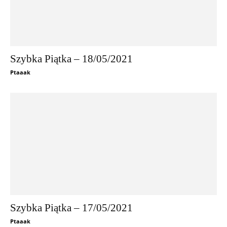
Szybka Piątka – 18/05/2021
Ptaaak
Szybka Piątka – 17/05/2021
Ptaaak