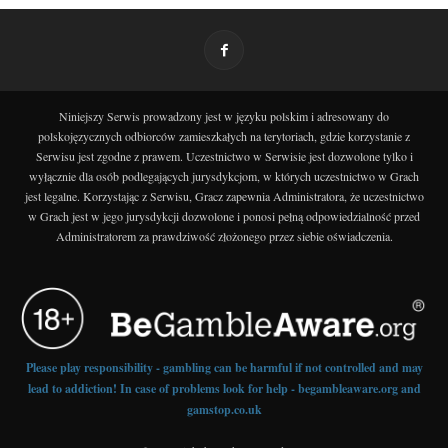
Niniejszy Serwis prowadzony jest w języku polskim i adresowany do
polskojęzycznych odbiorców zamieszkałych na terytoriach, gdzie korzystanie z
Serwisu jest zgodne z prawem. Uczestnictwo w Serwisie jest dozwolone tylko i
wyłącznie dla osób podlegających jurysdykcjom, w których uczestnictwo w Grach
jest legalne. Korzystając z Serwisu, Gracz zapewnia Administratora, że uczestnictwo
w Grach jest w jego jurysdykcji dozwolone i ponosi pełną odpowiedzialność przed
Administratorem za prawdziwość złożonego przez siebie oświadczenia.
Please play responsibility - gambling can be harmful if not controlled and may
lead to addiction! In case of problems look for help - begambleaware.org and
gamstop.co.uk