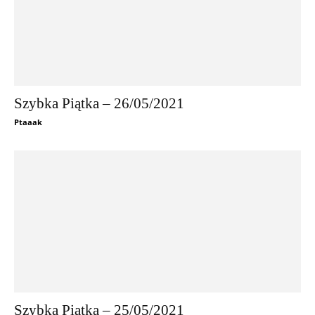
Szybka Piątka – 26/05/2021
Ptaaak
Szybka Piątka – 25/05/2021