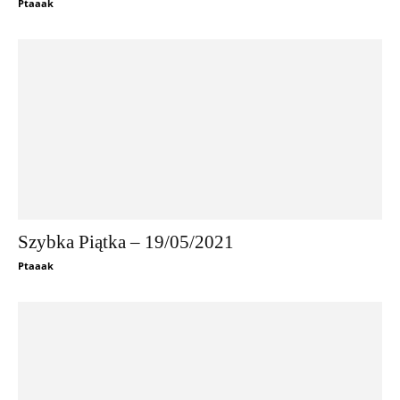
Ptaaak
Szybka Piątka – 19/05/2021
Ptaaak