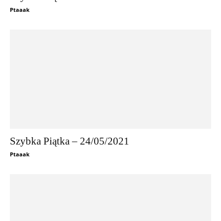
Ptaaak
Szybka Piątka – 24/05/2021
Ptaaak