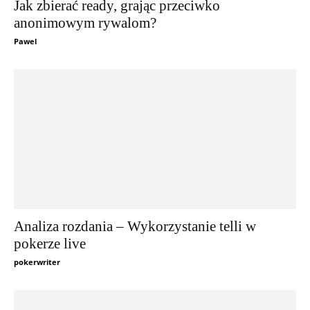
Jak zbierać ready, grając przeciwko
anonimowym rywalom?
Pawel
Analiza rozdania – Wykorzystanie telli w
pokerze live
pokerwriter