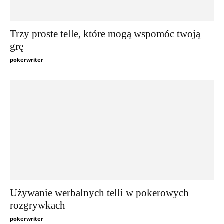
Trzy proste telle, które mogą wspomóc twoją
grę
pokerwriter
Używanie werbalnych telli w pokerowych
rozgrywkach
pokerwriter