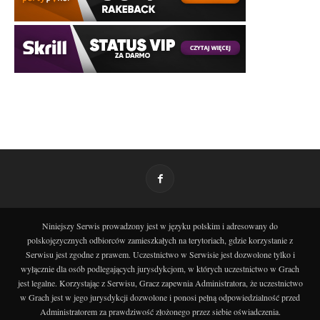
Niniejszy Serwis prowadzony jest w języku polskim i adresowany do
polskojęzycznych odbiorców zamieszkałych na terytoriach, gdzie korzystanie z
Serwisu jest zgodne z prawem. Uczestnictwo w Serwisie jest dozwolone tylko i
wyłącznie dla osób podlegających jurysdykcjom, w których uczestnictwo w Grach
jest legalne. Korzystając z Serwisu, Gracz zapewnia Administratora, że uczestnictwo
w Grach jest w jego jurysdykcji dozwolone i ponosi pełną odpowiedzialność przed
Administratorem za prawdziwość złożonego przez siebie oświadczenia.