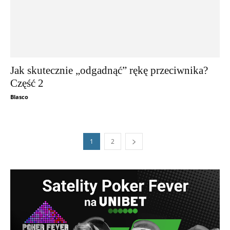
Jak skutecznie „odgadnąć” rękę przeciwnika?
Część 2
Blasco
1
2