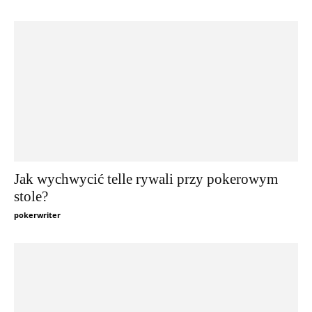
Jak wychwycić telle rywali przy pokerowym
stole?
pokerwriter