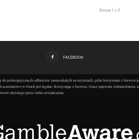
Strona 1 z 3
FACEBOOK
 do polskojęzycznych odbiorców zamieszkałych na terytoriach, gdzie korzystanie z Serwisu j
h uczestnictwo w Grach jest legalne. Korzystając z Serwisu, Gracz zapewnia Administratora, ż
iwość złożonego przez siebie oświadczenia.