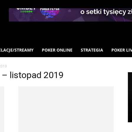
ELACJE/STREAMY
POKER ONLINE
STRATEGIA
POKER LI
 2019
s – listopad 2019