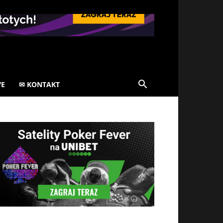
VE
✉ KONTAKT