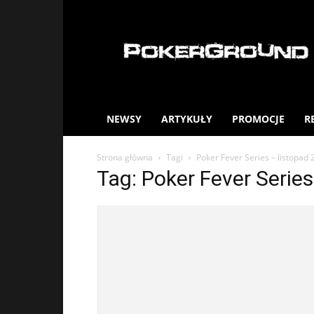
PokerGround.com
NEWSY
ARTYKUŁY
PROMOCJE
R
Strona główna
Tagi
Poker Fever Series – listopad
Tag: Poker Fever Serie