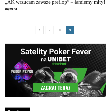
„AK wrzucam zawsze preflop” – łamiemy mity!
skylookx
7
8
9