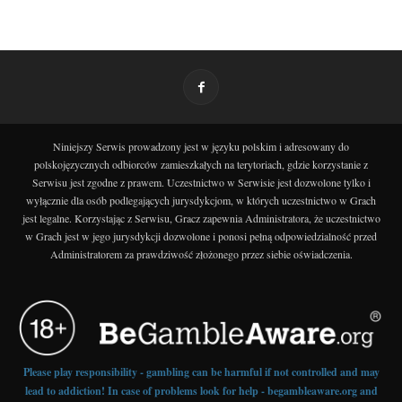
Niniejszy Serwis prowadzony jest w języku polskim i adresowany do
polskojęzycznych odbiorców zamieszkałych na terytoriach, gdzie korzystanie z
Serwisu jest zgodne z prawem. Uczestnictwo w Serwisie jest dozwolone tylko i
wyłącznie dla osób podlegających jurysdykcjom, w których uczestnictwo w Grach
jest legalne. Korzystając z Serwisu, Gracz zapewnia Administratora, że uczestnictwo
w Grach jest w jego jurysdykcji dozwolone i ponosi pełną odpowiedzialność przed
Administratorem za prawdziwość złożonego przez siebie oświadczenia.
Please play responsibility - gambling can be harmful if not controlled and may
lead to addiction! In case of problems look for help - begambleaware.org and