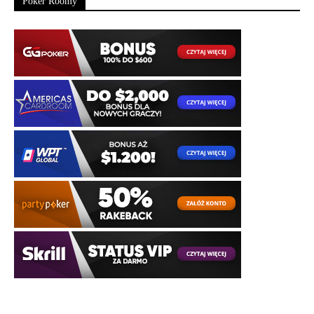
Poker Roomy