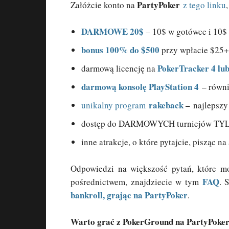
PartyPoker
Załóżcie konto na
z tego linku
DARMOWE 20$
– 10$ w gotówce i 10$
bonus 100% do $500
przy wpłacie $25+
PokerTracker 4 lu
darmową licencję na
darmową konsolę PlayStation 4
– równi
rakeback
–
unikalny program
najlepszy
dostęp do DARMOWYCH turniejów TYLK
inne atrakcje, o które pytajcie, pisząc na
Odpowiedzi na większość pytań, które mo
FAQ
pośrednictwem, znajdziecie w tym
. 
bankroll, grając na PartyPoker
.
Warto grać z PokerGround na PartyPoker