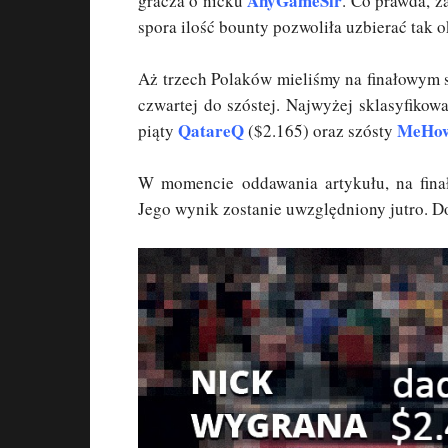
AnyGameSir
gracza o nicku
. Co prawda, za
spora ilość bounty pozwoliła uzbierać tak 
Aż trzech Polaków mieliśmy na finałowym st
czwartej do szóstej. Najwyżej sklasyfiko
QatareQ
MeHo
piąty
($2.165) oraz szósty
W momencie oddawania artykułu, na fina
Jego wynik zostanie uwzględniony jutro. D