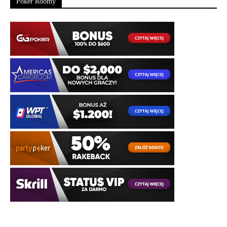
Poker Roomy