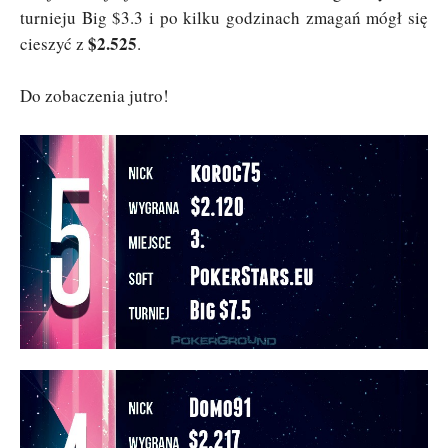
turnieju Big $3.3 i po kilku godzinach zmagań mógł się
$2.525
cieszyć z
.
Do zobaczenia jutro!