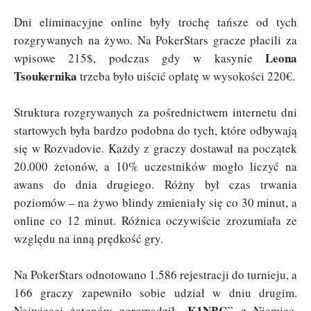
Dni eliminacyjne online były trochę tańsze od tych
rozgrywanych na żywo. Na PokerStars gracze płacili za
Leona
wpisowe 215$, podczas gdy w kasynie
Tsoukernika
trzeba było uiścić opłatę w wysokości 220€.
Struktura rozgrywanych za pośrednictwem internetu dni
startowych była bardzo podobna do tych, które odbywają
się w Rozvadovie. Każdy z graczy dostawał na początek
20.000 żetonów, a 10% uczestników mogło liczyć na
awans do dnia drugiego. Różny był czas trwania
poziomów – na żywo blindy zmieniały się co 30 minut, a
online co 12 minut. Różnica oczywiście zrozumiała ze
względu na inną prędkość gry.
Na PokerStars odnotowano 1.586 rejestracji do turnieju, a
166 graczy zapewniło sobie udział w dniu drugim.
K1NBG
Najwięcej żetonów zgromadził „
” z Niemiec,