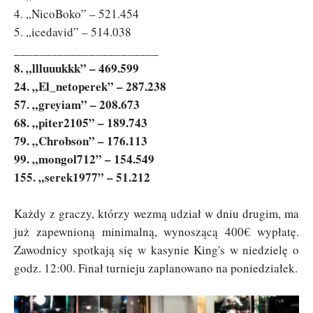
4. „NicoBoko” – 521.454
5. „icedavid” – 514.038
_______________________
8. „llluuukkk” – 469.599
24. „El_netoperek” – 287.238
57. „greyiam” – 208.673
68. „piter2105” – 189.743
79. „Chrobson” – 176.113
99. „mongol712” – 154.549
155. „serek1977” – 51.212
Każdy z graczy, którzy wezmą udział w dniu drugim, ma
już zapewnioną minimalną, wynoszącą 400€ wypłatę.
Zawodnicy spotkają się w kasynie King's w niedzielę o
godz. 12:00. Finał turnieju zaplanowano na poniedziałek.