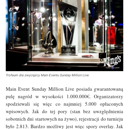
Trofeum dla zwycięzcy Main Eventu Sunday Million Live
Main Event Sunday Million Live posiada gwarantowaną
pulę nagród w wysokości 1.000.000€. Organizatorzy
spodziewali się więc co najmniej 5.000 opłaconych
wpisowych. Jak do tej pory (stan bez uwzględnienia
sobotnich dni startowych na żywo), rejestracji do turnieju
było 2.813. Bardzo możliwy jest więc spory overlay. Jak