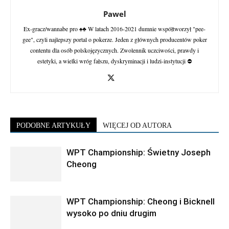
Pawel
Ex-gracz/wannabe pro ♠♣ W latach 2016-2021 dumnie współtworzył "pee-
gee", czyli najlepszy portal o pokerze. Jeden z głównych producentów poker
contentu dla osób polskojęzycznych. Zwolennik uczciwości, prawdy i
estetyki, a wielki wróg fałszu, dyskryminacji i ludzi-instytucji ⛔
PODOBNE ARTYKUŁY
WIĘCEJ OD AUTORA
WPT Championship: Świetny Joseph
Cheong
WPT Championship: Cheong i Bicknell
wysoko po dniu drugim