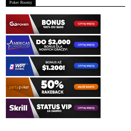
Poker Roomy