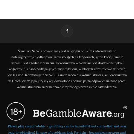
Niniejszy Serwis prowadzony jest w języku polskim i adresowany do
polskojęzycznych odbiorców zamieszkałych na terytoriach, gdzie korzystanie z
Serwisu jest zgodne z prawem. Uczestnictwo w Serwisie jest dozwolone tylko i
wyłącznie dla osób podlegających jurysdykcjom, w których uczestnictwo w Grach
jest legalne. Korzystając z Serwisu, Gracz zapewnia Administratora, że uczestnictwo
w Grach jest w jego jurysdykcji dozwolone i ponosi pełną odpowiedzialność przed
Administratorem za prawdziwość złożonego przez siebie oświadczenia.
Please play responsibility - gambling can be harmful if not controlled and may
lead to addiction! In case of problems look for help - begambleaware.org and