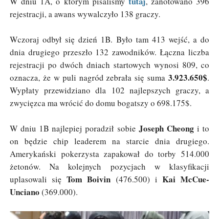
tutaj
W dniu 1A, o którym pisaliśmy
, zanotowano 396
rejestracji, a awans wywalczyło 138 graczy.
Wczoraj odbył się dzień 1B. Było tam 413 wejść, a do
dnia drugiego przeszło 132 zawodników. Łączna liczba
rejestracji po dwóch dniach startowych wynosi 809, co
3.923.650$
oznacza, że w puli nagród zebrała się suma
.
Wypłaty przewidziano dla 102 najlepszych graczy, a
zwycięzca ma wrócić do domu bogatszy o 698.175$.
Joseph Cheong
W dniu 1B najlepiej poradził sobie
i to
on będzie chip leaderem na starcie dnia drugiego.
Amerykański pokerzysta zapakował do torby 514.000
żetonów. Na kolejnych pozycjach w klasyfikacji
Tom Boivin
Kai McCue-
uplasowali się
(476.500) i
Unciano
(369.000).