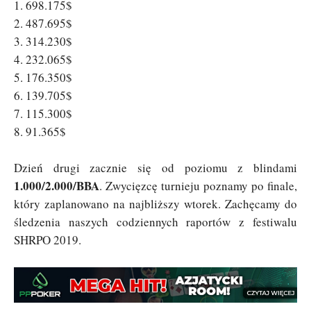
1. 698.175$
2. 487.695$
3. 314.230$
4. 232.065$
5. 176.350$
6. 139.705$
7. 115.300$
8. 91.365$
Dzień drugi zacznie się od poziomu z blindami
1.000/2.000/BBA
. Zwycięzcę turnieju poznamy po finale,
który zaplanowano na najbliższy wtorek. Zachęcamy do
śledzenia naszych codziennych raportów z festiwalu
SHRPO 2019.