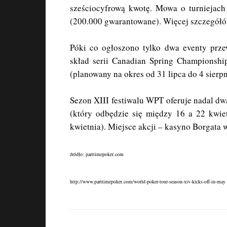
sześciocyfrową kwotę. Mowa o turniejac
(200.000 gwarantowane). Więcej szczegółó
Póki co ogłoszono tylko dwa eventy prz
skład serii Canadian Spring Champions
(planowany na okres od 31 lipca do 4 sierp
Sezon XIII festiwalu WPT oferuje nadal d
(który odbędzie się między 16 a 22 kwie
kwietnia). Miejsce akcji – kasyno Borgata w
źródło: parttimepoker.com
http://www.parttimepoker.com/world-poker-tour-season-xiv-kicks-off-in-may