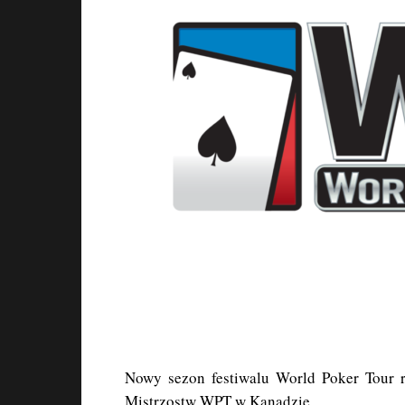
Nowy sezon festiwalu World Poker Tour 
Mistrzostw WPT w Kanadzie.