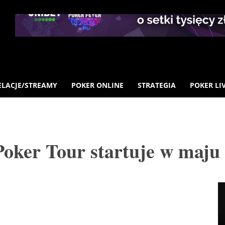
ELACJE/STREAMY
POKER ONLINE
STRATEGIA
POKER LI
oker Tour startuje w maju