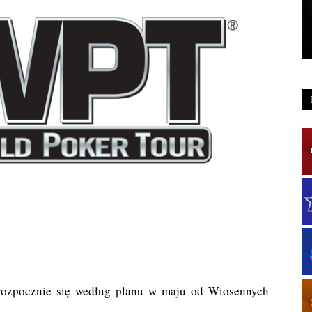
rozpocznie się według planu w maju od Wiosennych