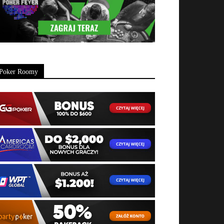
Poker Roomy