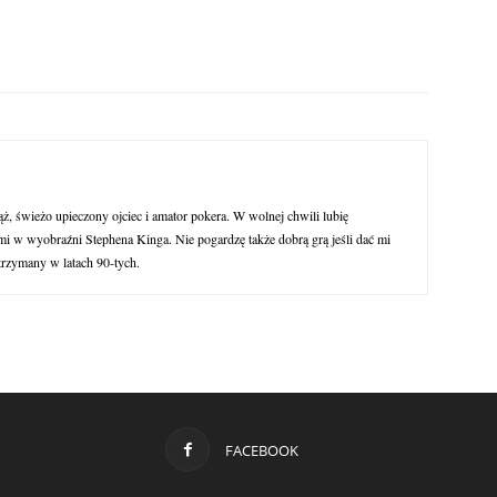
ąż, świeżo upieczony ojciec i amator pokera. W wolnej chwili lubię
 w wyobraźni Stephena Kinga. Nie pogardzę także dobrą grą jeśli dać mi
trzymany w latach 90-tych.
FACEBOOK