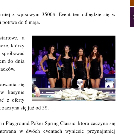
rniej z wpisowym 3500$. Event ten odbędzie się w
 potrwa do 6 maja.
tartowe, a
acze, którzy
ą spróbować
tem do dnia
tacków.
kowania się
 w kasynie
ać z oferty
 zaczyna się już od 5$.
i Playground Poker Spring Classic, która zaczyna się
antowana w dwóch eventach wyniesie przynajmniej