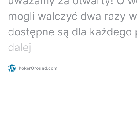
uważamy za otwarty! O we
mogli walczyć dwa razy w 
dostępne są dla każdego
Wracają
dalej
satelity
Poker
Fever.
PokerGround.com
Zapraszamy
na
Unibet!